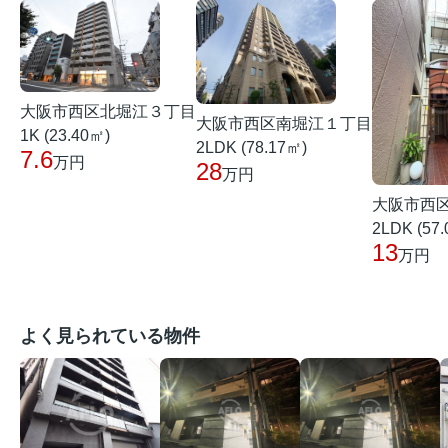
大阪市西区北堀江３丁目
大阪市西区南堀江１丁目
1K (23.40㎡)
2LDK (78.17㎡)
7.6
万円
28
万円
大阪市西
2LDK (57
13
万円
よく見られている物件