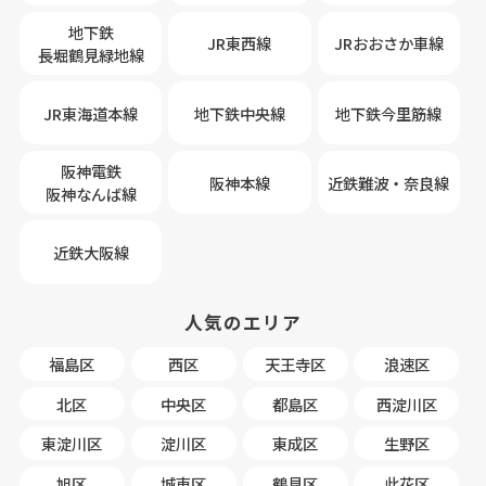
地下鉄
JR東西線
JRおおさか車線
長堀鶴見緑地線
JR東海道本線
地下鉄中央線
地下鉄今里筋線
阪神電鉄
阪神本線
近鉄難波・奈良線
阪神なんば線
近鉄大阪線
人気のエリア
福島区
西区
天王寺区
浪速区
北区
中央区
都島区
西淀川区
東淀川区
淀川区
東成区
生野区
旭区
城東区
鶴見区
此花区