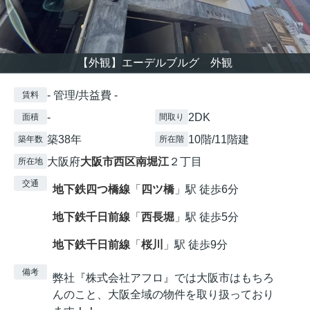
【外観】エーデルブルグ 外観
- 管理/共益費 -
賃料
-
2DK
面積
間取り
築38年
10階/11階建
築年数
所在階
大阪府
大阪市西区
南堀江
２丁目
所在地
交通
地下鉄四つ橋線
「
四ツ橋
」駅 徒歩6分
地下鉄千日前線
「
西長堀
」駅 徒歩5分
地下鉄千日前線
「
桜川
」駅 徒歩9分
備考
弊社『株式会社アフロ』では大阪市はもちろ
んのこと、大阪全域の物件を取り扱っており