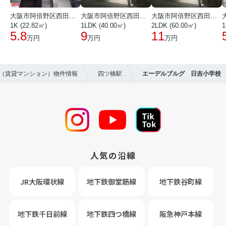
大阪市阿倍野区西田辺町１丁目
大阪市阿倍野区西田辺町１丁目
大阪市阿倍野区西田辺町１丁目
1K (22.82㎡)
1LDK (40.00㎡)
2LDK (60.00㎡)
1
5.8
9
11
万円
万円
万円
貸（賃貸マンション）物件情報
四ツ橋駅
エーデルブルグ 日吉小学校
人気の沿線
JR大阪環状線
地下鉄御堂筋線
地下鉄谷町線
地下鉄千日前線
地下鉄四つ橋線
阪急神戸本線