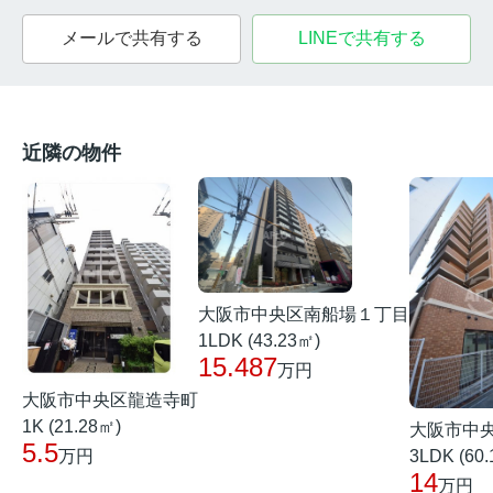
メールで共有する
LINEで共有する
近隣の物件
大阪市中央区南船場１丁目
1LDK (43.23㎡)
15.487
万円
大阪市中央区龍造寺町
1K (21.28㎡)
大阪市中
5.5
3LDK (60
万円
14
万円