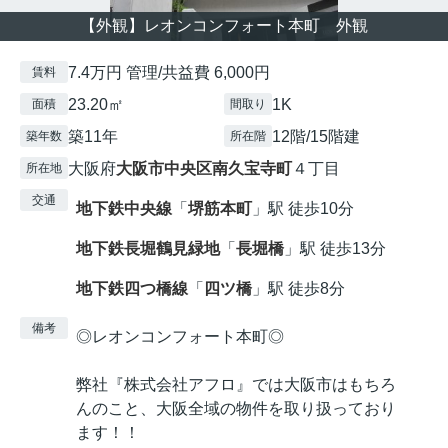
【外観】レオンコンフォート本町 外観
7.4万円 管理/共益費 6,000円
賃料
23.20㎡
1K
面積
間取り
築11年
12階/15階建
築年数
所在階
大阪府
大阪市中央区
南久宝寺町
４丁目
所在地
交通
地下鉄中央線
「
堺筋本町
」駅 徒歩10分
地下鉄長堀鶴見緑地
「
長堀橋
」駅 徒歩13分
地下鉄四つ橋線
「
四ツ橋
」駅 徒歩8分
備考
◎レオンコンフォート本町◎
弊社『株式会社アフロ』では大阪市はもちろ
んのこと、大阪全域の物件を取り扱っており
ます！！