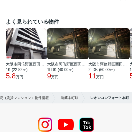
よく見られている物件
大阪市阿倍野区西田辺町１丁目
大阪市阿倍野区西田辺町１丁目
大阪市阿倍野区西田辺町１丁目
1K (22.82㎡)
1LDK (40.00㎡)
2LDK (60.00㎡)
1
5.8
9
11
万円
万円
万円
賃貸（賃貸マンション）物件情報
堺筋本町駅
レオンコンフォート本町