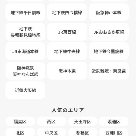
地下鉄千日前線
地下鉄四つ橋線
阪急神戸本線
地下鉄
JR東西線
JRおおさか車線
長堀鶴見緑地線
JR東海道本線
地下鉄中央線
地下鉄今里筋線
阪神電鉄
阪神本線
近鉄難波・奈良線
阪神なんば線
近鉄大阪線
人気のエリア
福島区
西区
天王寺区
浪速区
北区
中央区
都島区
西淀川区