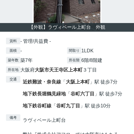
【外観】ラヴィベール上町台 外観
- 管理/共益費 -
賃料
-
1LDK
面積
間取り
築7年
6階/8階建
築年数
所在階
大阪府
大阪市天王寺区
上本町
３丁目
所在地
交通
近鉄難波・奈良線
「
大阪上本町
」駅 徒歩7分
地下鉄長堀鶴見緑地
「
谷町六丁目
」駅 徒歩7分
地下鉄谷町線
「
谷町九丁目
」駅 徒歩10分
備考
ラヴィベール上町台