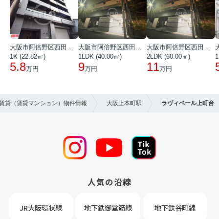
大阪市阿倍野区西田辺町１丁目
大阪市阿倍野区西田辺町１丁目
大阪市阿倍野区西田辺町１丁目
1K (22.82㎡)
1LDK (40.00㎡)
2LDK (60.00㎡)
1
5.8
9
11
万円
万円
万円
の賃貸（賃貸マンション）物件情報
大阪上本町駅
ラヴィベール上町台
人気の沿線
JR大阪環状線
地下鉄御堂筋線
地下鉄谷町線