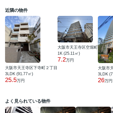
近隣の物件
大阪市天王寺区空堀町
1K (25.11㎡)
7.2
万円
大阪市天王寺区下寺町２丁目
大阪市
3LDK (91.77㎡)
3LDK (7
25.5
26
万円
万円
よく見られている物件