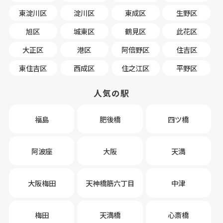
東淀川区
淀川区
東成区
生野区
旭区
城東区
鶴見区
此花区
大正区
港区
阿倍野区
住吉区
東住吉区
西成区
住之江区
平野区
人気の駅
福島
肥後橋
四ツ橋
阿波座
大阪
天満
大阪梅田
天神橋筋六丁目
中津
梅田
天満橋
心斎橋