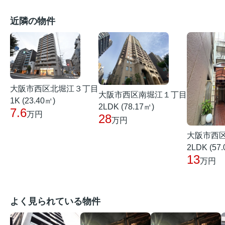
近隣の物件
大阪市西区北堀江３丁目
大阪市西区南堀江１丁目
1K (23.40㎡)
2LDK (78.17㎡)
7.6
万円
28
万円
大阪市西
2LDK (57
13
万円
よく見られている物件