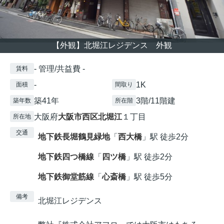
【外観】北堀江レジデンス 外観
- 管理/共益費 -
賃料
-
1K
面積
間取り
築41年
3階/11階建
築年数
所在階
大阪府
大阪市西区
北堀江
１丁目
所在地
交通
地下鉄長堀鶴見緑地
「
西大橋
」駅 徒歩2分
地下鉄四つ橋線
「
四ツ橋
」駅 徒歩2分
地下鉄御堂筋線
「
心斎橋
」駅 徒歩5分
備考
北堀江レジデンス