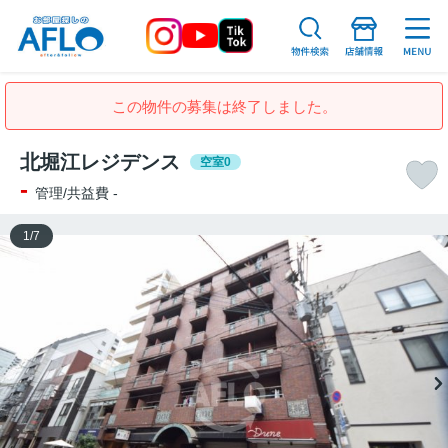
この物件の募集は終了しました。
北堀江レジデンス
空室0
-
管理/共益費 -
1
/
7