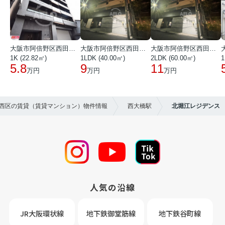
大阪市阿倍野区西田辺町１丁目
大阪市阿倍野区西田辺町１丁目
大阪市阿倍野区西田辺町１丁目
1K (22.82㎡)
1LDK (40.00㎡)
2LDK (60.00㎡)
1
5.8
9
11
万円
万円
万円
市西区の賃貸（賃貸マンション）物件情報
西大橋駅
北堀江レジデンス
人気の沿線
JR大阪環状線
地下鉄御堂筋線
地下鉄谷町線