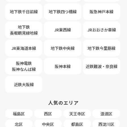
地下鉄千日前線
地下鉄四つ橋線
阪急神戸本線
地下鉄
JR東西線
JRおおさか車線
長堀鶴見緑地線
JR東海道本線
地下鉄中央線
地下鉄今里筋線
阪神電鉄
阪神本線
近鉄難波・奈良線
阪神なんば線
近鉄大阪線
人気のエリア
福島区
西区
天王寺区
浪速区
北区
中央区
都島区
西淀川区