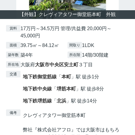
【外観】クレヴィアタワー御堂筋本町 外観
17万円～34.5万円 管理/共益費 20,000円～
賃料
45,000円
39.75㎡～84.12㎡
1LDK
面積
間取り
築4年
14階/30階建
築年数
所在階
大阪府
大阪市中央区
安土町
３丁目
所在地
交通
地下鉄御堂筋線
「
本町
」駅 徒歩1分
地下鉄中央線
「
堺筋本町
」駅 徒歩8分
地下鉄堺筋線
「
北浜
」駅 徒歩14分
備考
クレヴィアタワー御堂筋本町
弊社『株式会社アフロ』では大阪市はもちろ