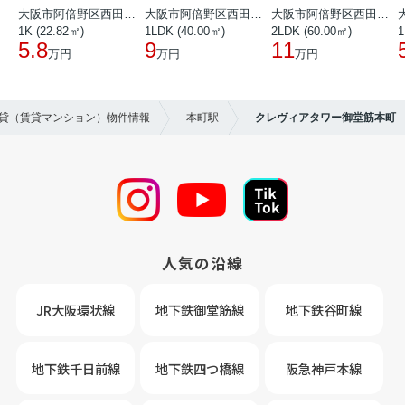
大阪市阿倍野区西田辺町１丁目
大阪市阿倍野区西田辺町１丁目
大阪市阿倍野区西田辺町１丁目
1K (22.82㎡)
1LDK (40.00㎡)
2LDK (60.00㎡)
1
5.8
9
11
万円
万円
万円
賃貸（賃貸マンション）物件情報
本町駅
クレヴィアタワー御堂筋本町
人気の沿線
JR大阪環状線
地下鉄御堂筋線
地下鉄谷町線
地下鉄千日前線
地下鉄四つ橋線
阪急神戸本線