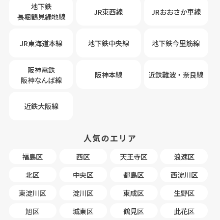
地下鉄
JR東西線
JRおおさか車線
長堀鶴見緑地線
JR東海道本線
地下鉄中央線
地下鉄今里筋線
阪神電鉄
阪神本線
近鉄難波・奈良線
阪神なんば線
近鉄大阪線
人気のエリア
福島区
西区
天王寺区
浪速区
北区
中央区
都島区
西淀川区
東淀川区
淀川区
東成区
生野区
旭区
城東区
鶴見区
此花区