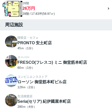
28階
26万円
28階 / 17.83坪(58.97㎡)
周辺施設
喫茶店・カフェ
PRONTO 安土町店
45ｍ（1分）
スーパー
FRESCO(フレスコ) ミニ 御堂筋本町店
60ｍ（1分）
コンビニエンスストア
ローソン 御堂筋本町ビル店
129ｍ（2分）
生活雑貨店
Seria(セリア) 紀伊國屋本町店
280ｍ（4分）