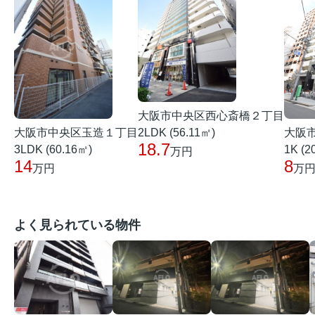
大阪市中央区西心斎橋２丁目
大阪市中央区玉造１丁目
大阪
2LDK (56.11㎡)
18.7
3LDK (60.16㎡)
1K (2
万円
14
8
万円
万
よく見られている物件