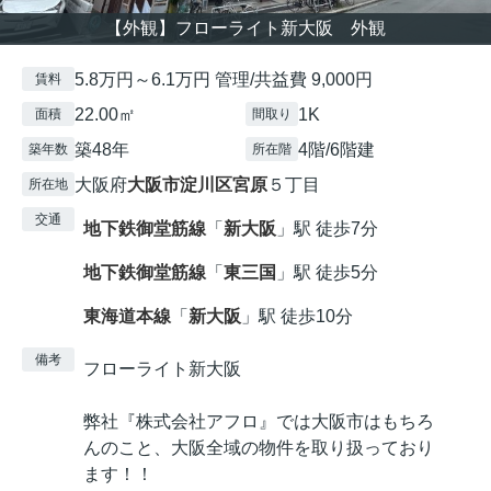
【外観】フローライト新大阪 外観
5.8万円～6.1万円 管理/共益費 9,000円
賃料
22.00㎡
1K
面積
間取り
築48年
4階/6階建
築年数
所在階
大阪府
大阪市淀川区
宮原
５丁目
所在地
交通
地下鉄御堂筋線
「
新大阪
」駅 徒歩7分
地下鉄御堂筋線
「
東三国
」駅 徒歩5分
東海道本線
「
新大阪
」駅 徒歩10分
備考
フローライト新大阪
弊社『株式会社アフロ』では大阪市はもちろ
んのこと、大阪全域の物件を取り扱っており
ます！！