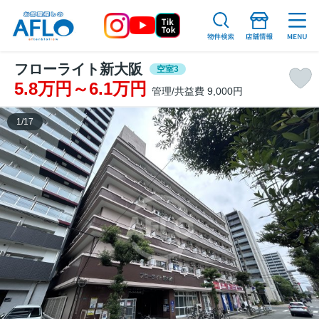
フローライト新大阪
空室3
5.8万円～6.1万円
管理/共益費 9,000円
1
/
17