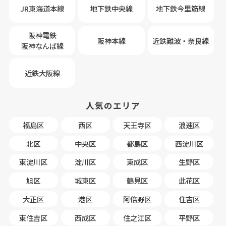
JR東海道本線
地下鉄中央線
地下鉄今里筋線
阪神電鉄
阪神本線
近鉄難波・奈良線
阪神なんば線
近鉄大阪線
人気のエリア
福島区
西区
天王寺区
浪速区
北区
中央区
都島区
西淀川区
東淀川区
淀川区
東成区
生野区
旭区
城東区
鶴見区
此花区
大正区
港区
阿倍野区
住吉区
東住吉区
西成区
住之江区
平野区