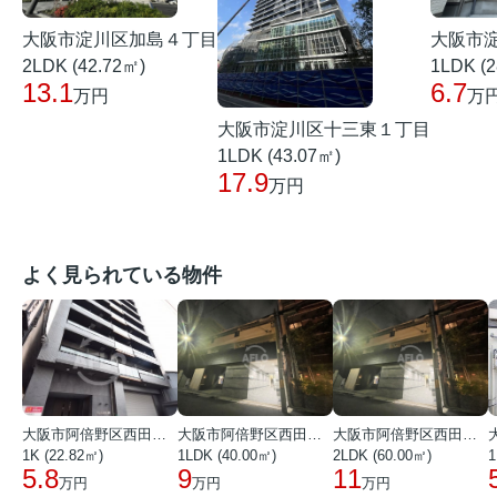
大阪市淀川区加島４丁目
大阪市
2LDK (42.72㎡)
1LDK (2
13.1
6.7
万円
万
大阪市淀川区十三東１丁目
1LDK (43.07㎡)
17.9
万円
よく見られている物件
大阪市阿倍野区西田辺町１丁目
大阪市阿倍野区西田辺町１丁目
大阪市阿倍野区西田辺町１丁目
1K (22.82㎡)
1LDK (40.00㎡)
2LDK (60.00㎡)
1
5.8
9
11
万円
万円
万円