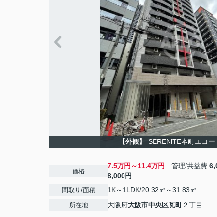
【外観】
SERENiTE本町エコ
7.5万円～11.4万円
管理/共益費
6
価格
8,000円
1K～1LDK/20.32㎡～31.83㎡
間取り/面積
大阪府
大阪市中央区
瓦町
２丁目
所在地