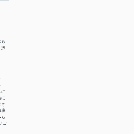
はも
り扱
ー
━
スに
涯に
だき
徹底
るも
りご