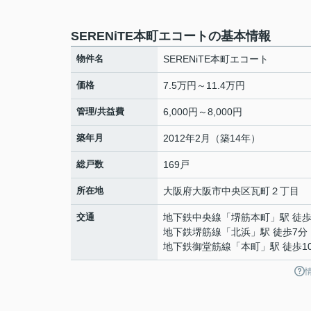
SERENiTE本町エコートの基本情報
物件名
SERENiTE本町エコート
価格
7.5万円～11.4万円
管理/共益費
6,000円～8,000円
築年月
2012年2月（築14年）
総戸数
169戸
所在地
大阪府
大阪市中央区
瓦町
２丁目
交通
地下鉄中央線
「
堺筋本町
」駅 徒歩
地下鉄堺筋線
「
北浜
」駅 徒歩7分
地下鉄御堂筋線
「
本町
」駅 徒歩1