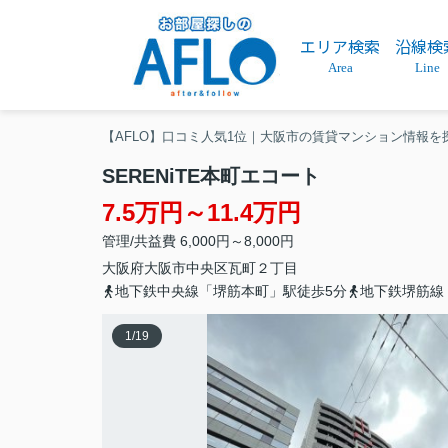
エリア検索
沿線検
Area
Line
【AFLO】口コミ人気1位｜大阪市の賃貸マンション情報を
SERENiTE本町エコート
7.5万円～11.4万円
管理/共益費 6,000円～8,000円
大阪府
大阪市中央区
瓦町
２丁目
地下鉄中央線「堺筋本町」駅徒歩5分
地下鉄堺筋線
1
/
19