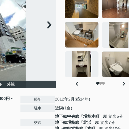
ート 外観
,000円～
2012年2月(築14年)
築年
近隣(1台)
駐車
地下鉄中央線
「
堺筋本町
」駅 徒歩5分
地下鉄堺筋線
「
北浜
」駅 徒歩7分
交通
地下鉄御堂筋線
「
本町
」駅 徒歩10分