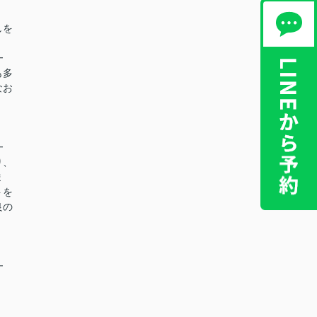
しを
━
も多
なお
━
り、
ま
トを
良の
━