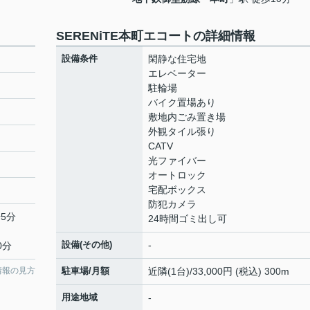
SERENiTE本町エコートの詳細情報
設備条件
閑静な住宅地
エレベーター
駐輪場
バイク置場あり
敷地内ごみ置き場
外観タイル張り
CATV
光ファイバー
オートロック
宅配ボックス
防犯カメラ
5分
24時間ゴミ出し可
設備(その他)
-
0分
情報の見方
駐車場/月額
近隣(1台)/33,000円 (税込) 300m
用途地域
-