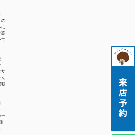
━
ィの
ルに
が高
いて
能
━
社サ
そん
掲載
。
応
━
カー
種
た
。