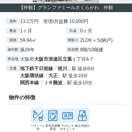
【外観】グランファミールさくらがわ 外観
13.2万円 管理/共益費 10,000円
賃料
1ヶ月
0ヶ月
敷金
礼金
59.94㎡
2LDK＋S(納戸)
面積
間取り
築26年
8階/10階建
築年数
所在階
大阪府
大阪市浪速区
立葉
１丁目4-7
所在地
地下鉄千日前線
「
桜川
」駅 徒歩6分
交通
大阪環状線
「
大正
」駅 徒歩10分
関西本線
「
ＪＲ難波
」駅 徒歩10分
物件の特徴
バストイレ
室内洗濯機
TVモニタ
独立洗面台
別
置場
付きインタ