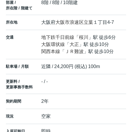
8階 / 8階 / 10階建
部屋 /
所在階 / 階建て
大阪府
大阪市浪速区
立葉
１丁目4-7
所在地
地下鉄千日前線
「
桜川
」駅 徒歩6分
交通
大阪環状線
「
大正
」駅 徒歩10分
関西本線
「
ＪＲ難波
」駅 徒歩10分
近隣 / 24,200円 (税込) 100m
駐車場 / 月額
- / -
更新料 /
更新事務手数料
2年
契約期間
空家
現況
即時
入居可能日