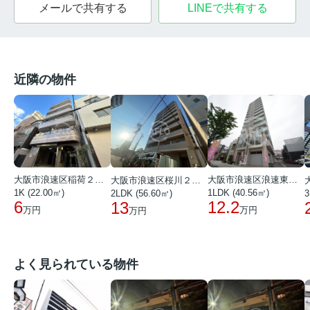
メールで共有する
LINEで共有する
近隣の物件
大阪市浪速区稲荷２丁目
大阪市浪速区浪速東１丁目
大阪市浪速区桜川２丁目
1K (22.00㎡)
1LDK (40.56㎡)
2LDK (56.60㎡)
3
6
12.2
13
万円
万円
万円
よく見られている物件