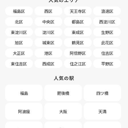
人気のエリア
福島区
西区
天王寺区
浪速区
北区
中央区
都島区
西淀川区
東淀川区
淀川区
東成区
生野区
旭区
城東区
鶴見区
此花区
大正区
港区
阿倍野区
住吉区
東住吉区
西成区
住之江区
平野区
人気の駅
福島
肥後橋
四ツ橋
阿波座
大阪
天満