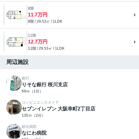
8階
11.7万円
8階 / 29.53㎡ / 1LDK
11階
12.7万円
11階 / 29.53㎡ / 1LDK
周辺施設
銀行
りそな銀行 桜川支店
69ｍ（1分）
コンビニエンスストア
セブンイレブン 大阪幸町2丁目店
135ｍ（2分）
総合病院
なにわ病院