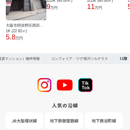
1LDK (40.00㎡)
2LDK (60.00㎡)
1
9
11
万円
万円
大阪市阿倍野区西田辺町１丁目
1K (22.82㎡)
5.8
万円
（賃貸マンション）物件情報
コンフォリア・リヴ 桜川ソルテラス
11階
人気の沿線
JR大阪環状線
地下鉄御堂筋線
地下鉄谷町線