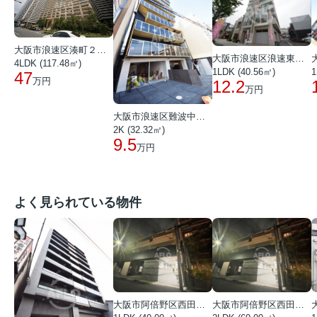
大阪市浪速区湊町２丁目
大阪市浪速区浪速東１丁目
4LDK (117.48㎡)
1LDK (40.56㎡)
1
47
万円
12.2
万円
大阪市浪速区難波中２丁目
2K (32.32㎡)
9.5
万円
よく見られている物件
大阪市阿倍野区西田辺町１丁目
大阪市阿倍野区西田辺町１丁目