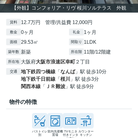
【外観】コンフォリア・リヴ 桜川ソルテラス 外観
12.7万円 管理/共益費 12,000円
賃料
0ヶ月
1ヶ月
敷金
礼金
29.53㎡
1LDK
面積
間取り
新築
11階/12階建
築年数
所在階
大阪府
大阪市浪速区
幸町
２丁目
所在地
地下鉄四つ橋線
「
なんば
」駅 徒歩10分
交通
地下鉄千日前線
「
桜川
」駅 徒歩3分
関西本線
「
ＪＲ難波
」駅 徒歩9分
物件の特徴
バストイレ
室内洗濯機
TVモニタ
カウンター
別
置場
付きインタ
キッチン