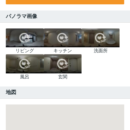
パノラマ画像
リビング
キッチン
洗面所
風呂
玄関
地図