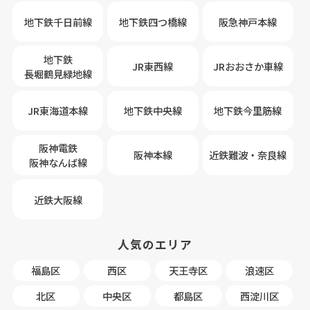
地下鉄千日前線
地下鉄四つ橋線
阪急神戸本線
地下鉄
JR東西線
JRおおさか車線
長堀鶴見緑地線
JR東海道本線
地下鉄中央線
地下鉄今里筋線
阪神電鉄
阪神本線
近鉄難波・奈良線
阪神なんば線
近鉄大阪線
人気のエリア
福島区
西区
天王寺区
浪速区
北区
中央区
都島区
西淀川区