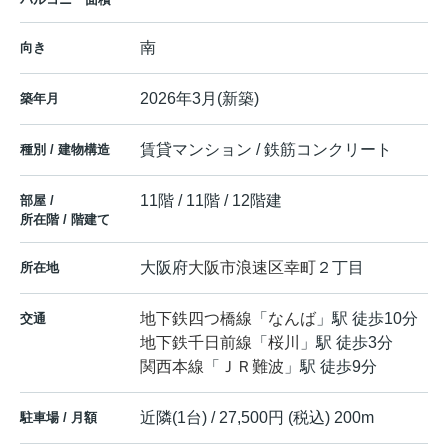
南
向き
2026年3月(新築)
築年月
賃貸マンション / 鉄筋コンクリート
種別 / 建物構造
11階 / 11階 / 12階建
部屋 /
所在階 / 階建て
大阪府
大阪市浪速区
幸町
２丁目
所在地
地下鉄四つ橋線
「
なんば
」駅 徒歩10分
交通
地下鉄千日前線
「
桜川
」駅 徒歩3分
関西本線
「
ＪＲ難波
」駅 徒歩9分
近隣(1台) / 27,500円 (税込) 200m
駐車場 / 月額