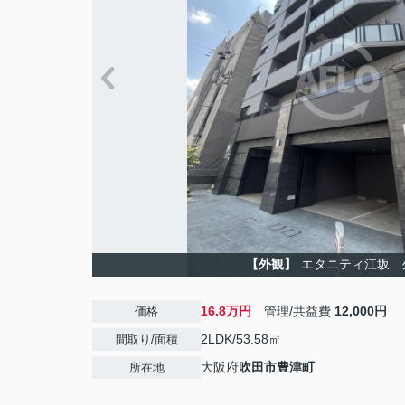
【外観】
エタニティ江坂 
16.8万円
管理/共益費
12,000円
価格
2LDK/53.58㎡
間取り/面積
大阪府
吹田市
豊津町
所在地