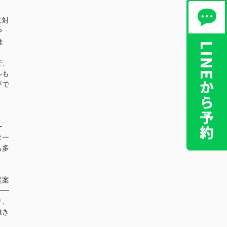
に対
や
ま
で、
ルも
評で
！
━
ター
も多
提案
━━
り、
頂き