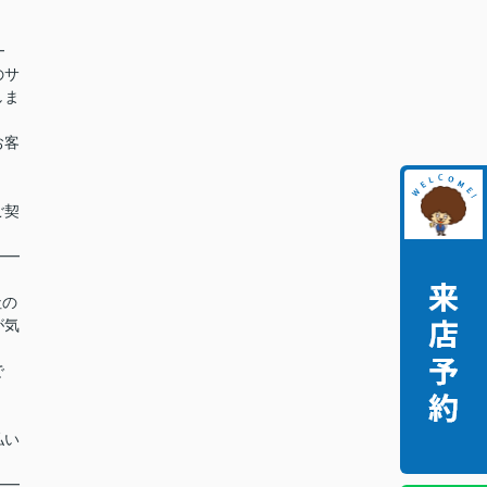
━
のサ
しま
お客
ご契
━━
社の
が気
で
払い
━━