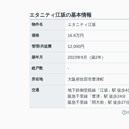
エタニティ江坂の基本情報
物件名
エタニティ江坂
価格
16.8万円
管理/共益費
12,000円
築年月
2023年9月（築2年）
総戸数
-
所在地
大阪府
吹田市
豊津町
交通
地下鉄御堂筋線
「
江坂
」駅 徒歩4
阪急千里線
「
豊津
」駅 徒歩24分
阪急千里線
「
関大前
」駅 徒歩27