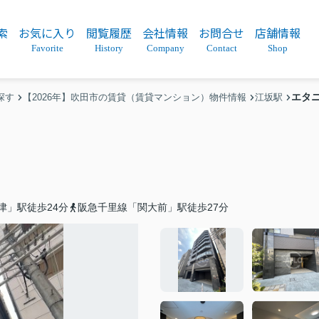
索
お気に入り
閲覧履歴
会社情報
お問合せ
店舗情報
Favorite
History
Company
Contact
Shop
エタ
探す
【2026年】吹田市の賃貸（賃貸マンション）物件情報
江坂駅
津」駅徒歩24分
阪急千里線「関大前」駅徒歩27分