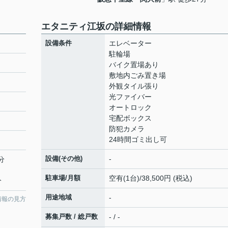
エタニティ江坂の詳細情報
設備条件
エレベーター
駐輪場
バイク置場あり
敷地内ごみ置き場
外観タイル張り
光ファイバー
オートロック
宅配ボックス
防犯カメラ
24時間ゴミ出し可
設備(その他)
-
分
駐車場/月額
空有(1台)/38,500円 (税込)
分
用途地域
-
情報の見方
募集戸数 / 総戸数
- / -