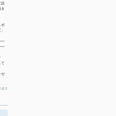
ご説
頂き
スポ
ズ」
━━
━━
ク
して
レゼ
の見方