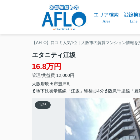
エリア検索
沿線検
Area
Line
【AFLO】口コミ人気1位｜大阪市の賃貸マンション情報を
エタニティ江坂
16.8万円
管理/共益費 12,000円
大阪府
吹田市
豊津町
地下鉄御堂筋線「江坂」駅徒歩4分
阪急千里線「豊
1
/
25