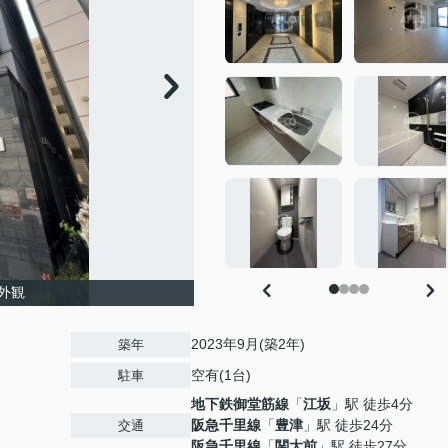
外観
2023年9月(築2年)
築年
空有(1台)
駐車
地下鉄御堂筋線
「
江坂
」駅 徒歩4分
阪急千里線
「
豊津
」駅 徒歩24分
交通
阪急千里線
「
関大前
」駅 徒歩27分