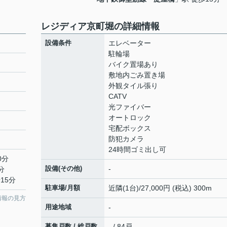
レジディア京町堀の詳細情報
設備条件
エレベーター
駐輪場
バイク置場あり
敷地内ごみ置き場
外観タイル張り
CATV
光ファイバー
オートロック
宅配ボックス
防犯カメラ
24時間ゴミ出し可
0分
設備(その他)
-
分
15分
駐車場/月額
近隣(1台)/27,000円 (税込) 300m
情報の見方
用途地域
-
募集戸数 / 総戸数
- / 84戸