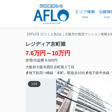
エリア検索
沿線検
Area
Line
【AFLO】口コミ人気1位｜大阪市の賃貸マンション情報を
レジディア京町堀
7.6万円～10万円
管理/共益費 8,000円
大阪府
大阪市西区
京町堀
２丁目
地下鉄四つ橋線「本町」駅徒歩10分
地下鉄中央線
1
/
29