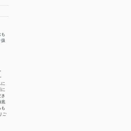
はも
り扱
ー
━
スに
涯に
だき
徹底
るも
りご