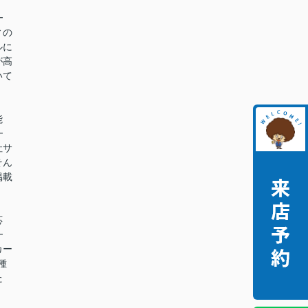
━
ィの
ルに
が高
いて
能
━
社サ
そん
掲載
。
応
━
カー
種
た
。