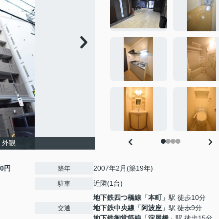
 外観
00円
2007年2月(築19年)
築年
近隣(1台)
駐車
地下鉄四つ橋線
「
本町
」駅 徒歩10分
地下鉄中央線
「
阿波座
」駅 徒歩9分
交通
地下鉄御堂筋線
「
淀屋橋
」駅 徒歩15分