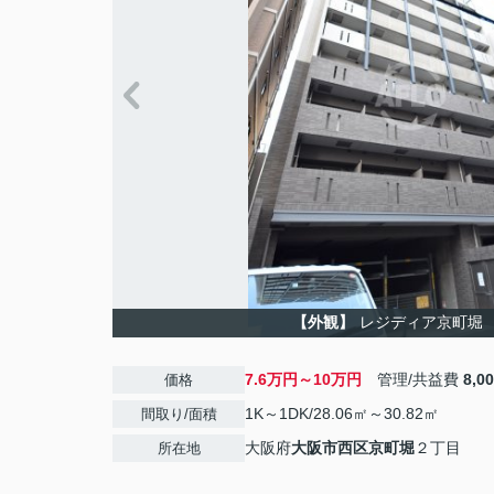
【外観】
レジディア京町堀
7.6万円～10万円
管理/共益費
8,0
価格
1K～1DK/28.06㎡～30.82㎡
間取り/面積
大阪府
大阪市西区
京町堀
２丁目
所在地