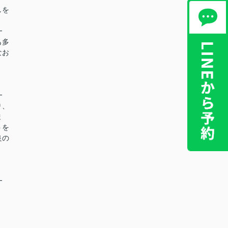
しを
━
も多
なお
━
り、
ま
トを
良の
━