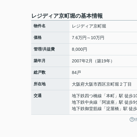
レジディア京町堀の基本情報
物件名
レジディア京町堀
価格
7.6万円～10万円
管理/共益費
8,000円
築年月
2007年2月（築19年）
総戸数
84戸
所在地
大阪府
大阪市西区
京町堀
２丁目
交通
地下鉄四つ橋線
「
本町
」駅 徒歩1
地下鉄中央線
「
阿波座
」駅 徒歩9
地下鉄御堂筋線
「
淀屋橋
」駅 徒歩