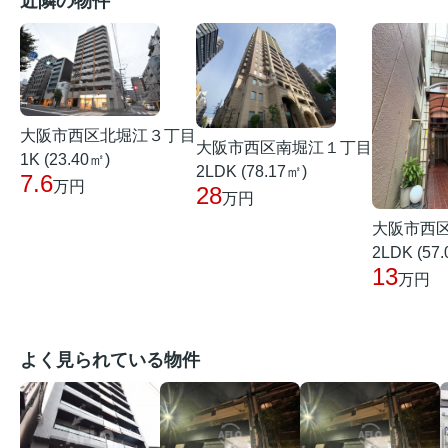
近隣の物件
大阪市西区北堀江３丁目
大阪市西区南堀江１丁目
1K (23.40㎡)
2LDK (78.17㎡)
7.6
万円
28
万円
大阪市西
2LDK (57
13
万円
よく見られている物件