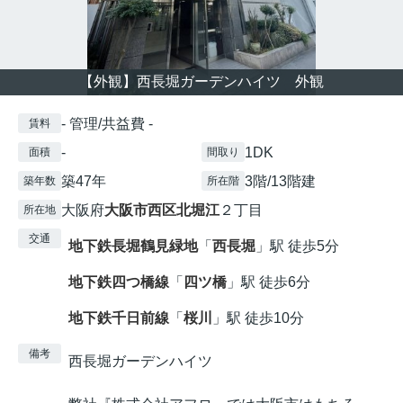
【外観】西長堀ガーデンハイツ 外観
- 管理/共益費 -
賃料
-
1DK
面積
間取り
築47年
3階/13階建
築年数
所在階
大阪府
大阪市西区
北堀江
２丁目
所在地
交通
地下鉄長堀鶴見緑地
「
西長堀
」駅 徒歩5分
地下鉄四つ橋線
「
四ツ橋
」駅 徒歩6分
地下鉄千日前線
「
桜川
」駅 徒歩10分
備考
西長堀ガーデンハイツ