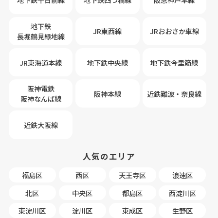
地下鉄
JR東西線
JRおおさか車線
長堀鶴見緑地線
JR東海道本線
地下鉄中央線
地下鉄今里筋線
阪神電鉄
阪神本線
近鉄難波・奈良線
阪神なんば線
近鉄大阪線
人気のエリア
福島区
西区
天王寺区
浪速区
北区
中央区
都島区
西淀川区
東淀川区
淀川区
東成区
生野区