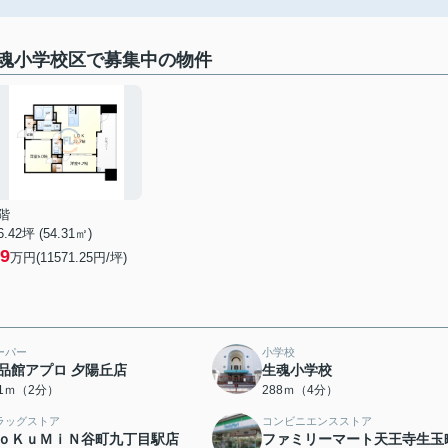
魂小学校区で募集中の物件
階
6.42坪 (54.31㎡)
9
万円(11571.25円/坪)
ーパー
小学校
品館アプロ 夕陽丘店
生魂小学校
51ｍ（2分）
288ｍ（4分）
ラッグストア
コンビニエンスストア
ｏＫｕＭｉＮ谷町九丁目駅店
ファミリーマート天王寺生玉