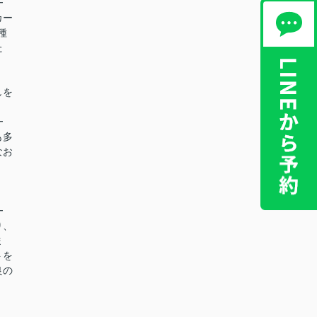
━
カー
種
た
。
しを
━
も多
なお
━
り、
ま
トを
良の