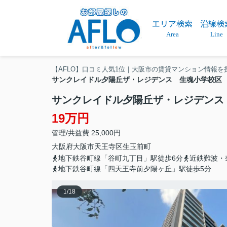
エリア検索
沿線検
Area
Line
【AFLO】口コミ人気1位｜大阪市の賃貸マンション情報を
サンクレイドル夕陽丘ザ・レジデンス 生魂小学校区
サンクレイドル夕陽丘ザ・レジデンス
19万円
管理/共益費 25,000円
大阪府
大阪市天王寺区
生玉前町
地下鉄谷町線「谷町九丁目」駅徒歩6分
近鉄難波・
地下鉄谷町線「四天王寺前夕陽ヶ丘」駅徒歩5分
1
/
18