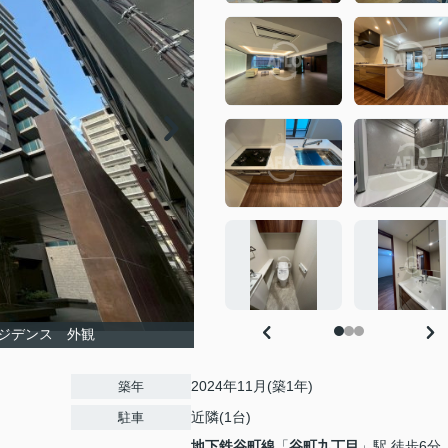
ジデンス 外観
2024年11月(築1年)
築年
近隣(1台)
駐車
地下鉄谷町線
「
谷町九丁目
」駅 徒歩6分