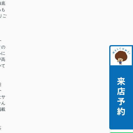
徹底
るも
りご
━
ィの
ルに
が高
いて
能
━
社サ
そん
掲載
。
応