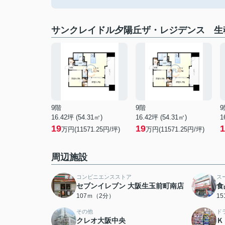
サンクレイドル夕陽丘ザ・レジデンス 生
9階
9階
9
16.42坪 (54.31㎡)
16.42坪 (54.31㎡)
1
19
19
1
万円(11571.25円/坪)
万円(11571.25円/坪)
周辺施設
コンビニエンスストア
ス
セブンイレブン 大阪生玉前町南店
食
107ｍ（2分）
1
その他
ド
クレオ大阪中央
Ｋ