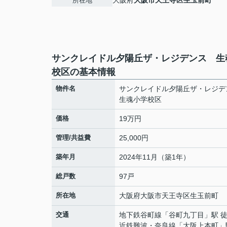
大阪府
大阪市天王寺区
生玉前町
所在地
サンクレイドル夕陽丘ザ・レジデンス 生
校区の基本情報
物件名
サンクレイドル夕陽丘ザ・レジ
生魂小学校区
価格
19万円
管理/共益費
25,000円
築年月
2024年11月（築1年）
総戸数
97戸
所在地
大阪府
大阪市天王寺区
生玉前町
交通
地下鉄谷町線
「
谷町九丁目
」駅 
近鉄難波・奈良線
「
大阪上本町
」