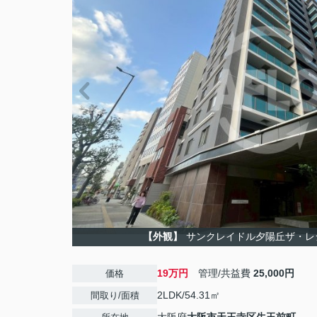
【外観】
サンクレイドル夕陽丘ザ・レ
19万円
管理/共益費
25,000円
価格
2LDK/54.31㎡
間取り/面積