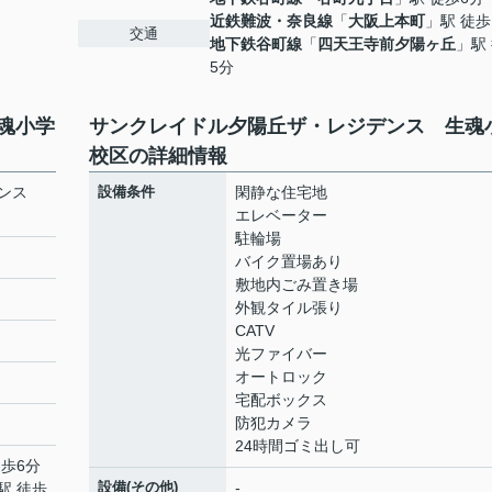
近鉄難波・奈良線
「
大阪上本町
」駅 徒歩
交通
地下鉄谷町線
「
四天王寺前夕陽ヶ丘
」駅
5分
魂小学
サンクレイドル夕陽丘ザ・レジデンス 生魂
校区の詳細情報
デンス
設備条件
閑静な住宅地
エレベーター
駐輪場
バイク置場あり
敷地内ごみ置き場
外観タイル張り
CATV
光ファイバー
オートロック
宅配ボックス
防犯カメラ
24時間ゴミ出し可
徒歩6分
設備(その他)
-
駅 徒歩