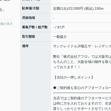
駐車場/月額
近隣(1台)/22,000円 (税込) 150m
丘
」
用途地域
-
情報の見方
募集戸数 / 総戸数
- / 97戸
取引態様
一般媒介
備考
サンクレイドル夕陽丘ザ・レジデン
弊社『株式会社アフロ』では大阪市
ちろんのこと、大阪全域の物件を取
っております！！
【当社の一押しポイント】
◆ご契約後も安心のアフターフォロ
━━━━━━━━━━━━━━━━
当店ではご契約後のアフターサービ
は特に力を入れておりますので、生
渡りしっかりとサポートさせていた