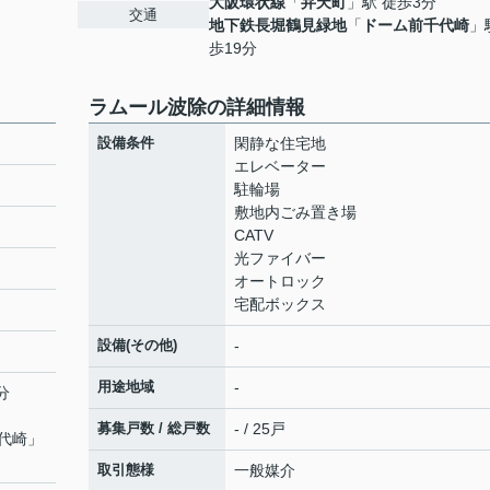
大阪環状線
「
弁天町
」駅 徒歩3分
交通
地下鉄長堀鶴見緑地
「
ドーム前千代崎
」
歩19分
ラムール波除の詳細情報
設備条件
閑静な住宅地
エレベーター
駐輪場
敷地内ごみ置き場
CATV
光ファイバー
オートロック
宅配ボックス
設備(その他)
-
用途地域
-
分
募集戸数 / 総戸数
- / 25戸
代崎
」
取引態様
一般媒介