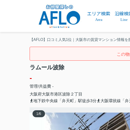
エリア検索
沿線検
Area
Line
【AFLO】口コミ人気1位｜大阪市の賃貸マンション情報を
この物
ラムール波除
-
管理/共益費 -
大阪府
大阪市港区
波除
２丁目
地下鉄中央線「弁天町」駅徒歩3分
大阪環状線「弁
1
/
6