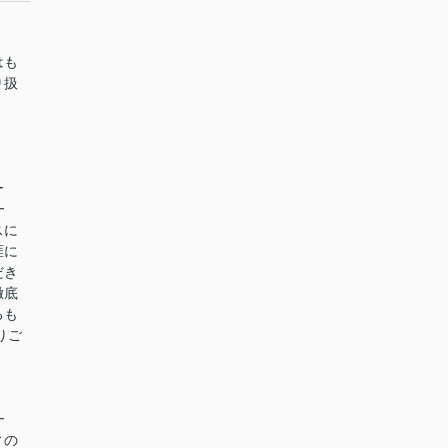
はも
り扱
ー
━
スに
涯に
だき
徹底
るも
りご
━
ィの