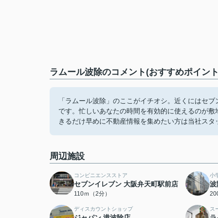
ラムール波除のコメント(おすすめポイント
「ラムール波除」のここがイチオシ。近くにはセブン
です。忙しいあなたの時間を有効的に使えるのが敷
きるだけ早めに不動産情報を集めたい方は当社スタ
周辺施設
コンビニエンスストア
小
セブンイレブン 大阪弁天町駅前店
波
110ｍ（2分）
2
ディスカウントショップ
ス
ジャパン 港波除店
ラ