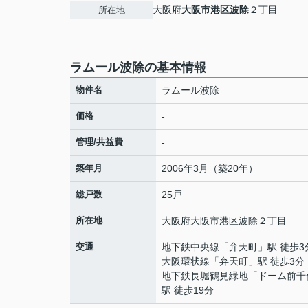
大阪府
大阪市港区
波除
２丁目
所在地
ラムール波除の基本情報
物件名
ラムール波除
価格
-
管理/共益費
-
築年月
2006年3月（築20年）
総戸数
25戸
所在地
大阪府
大阪市港区
波除
２丁目
交通
地下鉄中央線
「
弁天町
」駅 徒歩3
大阪環状線
「
弁天町
」駅 徒歩3分
地下鉄長堀鶴見緑地
「
ドーム前千
駅 徒歩19分