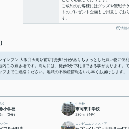
ご成約のお客様にはグッズや観戦チ
トのプレゼント企画もご用意してお
す。
情報
)
イレブン 大阪弁天町駅前店(徒歩2分)がありちょっとした買い物に便
地内ごみ置き場です。周辺には、徒歩3分で利用できる駅があります。
ッフまでご連絡ください。地域の不動産情報をいち早くお届けします。
学校
中学校
除小学校
市岡東中学校
00ｍ（3分）
280ｍ（4分）
ーパー
コンビニエンスストア
イフ弁天町店
セブンイレブン 大阪弁天4丁