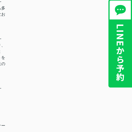
━
も多
なお
━
り、
ま
トを
良の
━
ナー