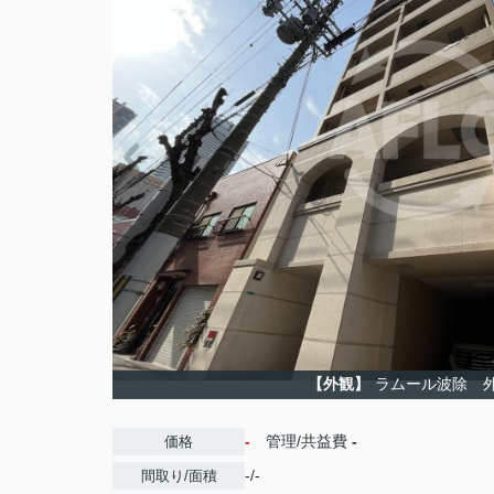
【外観】
ラムール波除 
-
管理/共益費
-
価格
-/-
間取り/面積