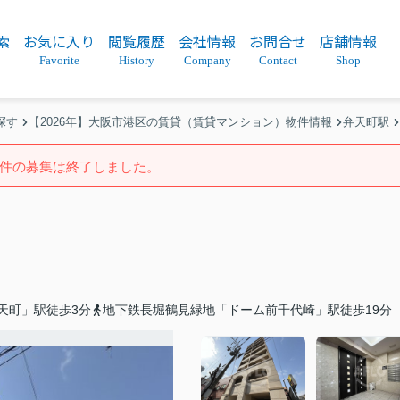
索
お気に入り
閲覧履歴
会社情報
お問合せ
店舗情報
Favorite
History
Company
Contact
Shop
探す
【2026年】大阪市港区の賃貸（賃貸マンション）物件情報
弁天町駅
件の募集は終了しました。
天町」駅徒歩3分
地下鉄長堀鶴見緑地「ドーム前千代崎」駅徒歩19分