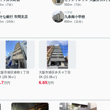
20ｍ（7分）
550ｍ（7分）
行
小学校
そな銀行 市岡支店
九条南小学校
50ｍ（10分）
850ｍ（11分）
大阪市港区港晴１丁目
大阪市港区弁天４丁目
K (29.36㎡)
1K (21.06㎡)
.7
6.65
万円
万円