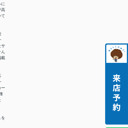
ルに
が高
いて
能
━
社サ
そん
掲載
。
応
━
カー
種
た
。
しを