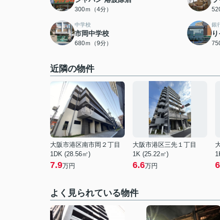
300ｍ（4分）
5
中学校
銀
市岡中学校
り
680ｍ（9分）
7
近隣の物件
大阪市港区南市岡２丁目
大阪市港区三先１丁目
1DK (28.56㎡)
1K (25.22㎡)
1
7.9
6.6
6
万円
万円
よく見られている物件