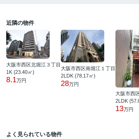
近隣の物件
大阪市西区北堀江３丁目
大阪市西区南堀江１丁目
1K (23.40㎡)
2LDK (78.17㎡)
8.1
万円
28
万円
大阪市西
2LDK (57
13
万円
よく見られている物件