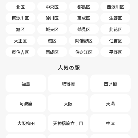
北区
中央区
都島区
西淀川区
東淀川区
淀川区
東成区
生野区
旭区
城東区
鶴見区
此花区
大正区
港区
阿倍野区
住吉区
東住吉区
西成区
住之江区
平野区
人気の駅
福島
肥後橋
四ツ橋
阿波座
大阪
天満
大阪梅田
天神橋筋六丁目
中津