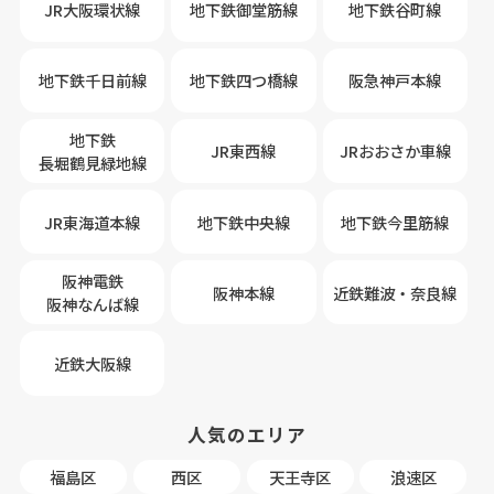
JR大阪環状線
地下鉄御堂筋線
地下鉄谷町線
地下鉄千日前線
地下鉄四つ橋線
阪急神戸本線
地下鉄
JR東西線
JRおおさか車線
長堀鶴見緑地線
JR東海道本線
地下鉄中央線
地下鉄今里筋線
阪神電鉄
阪神本線
近鉄難波・奈良線
阪神なんば線
近鉄大阪線
人気のエリア
福島区
西区
天王寺区
浪速区