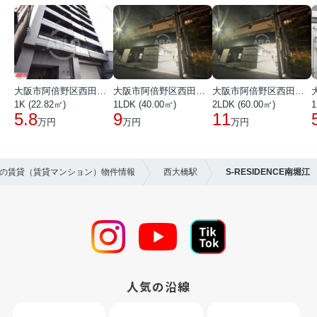
大阪市阿倍野区西田辺町１丁目
大阪市阿倍野区西田辺町１丁目
大阪市阿倍野区西田辺町１丁目
1K (22.82㎡)
1LDK (40.00㎡)
2LDK (60.00㎡)
1
5.8
9
11
万円
万円
万円
区の賃貸（賃貸マンション）物件情報
西大橋駅
S-RESIDENCE南堀江
人気の沿線