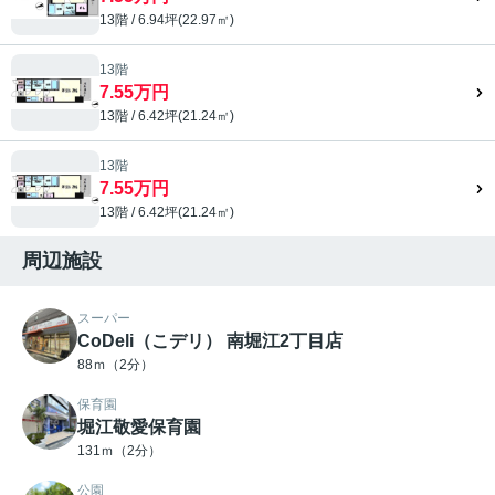
13階 / 6.94坪(22.97㎡)
13階
7.55万円
13階 / 6.42坪(21.24㎡)
13階
7.55万円
13階 / 6.42坪(21.24㎡)
周辺施設
スーパー
CoDeli（こデリ） 南堀江2丁目店
88ｍ（2分）
保育園
堀江敬愛保育園
131ｍ（2分）
公園