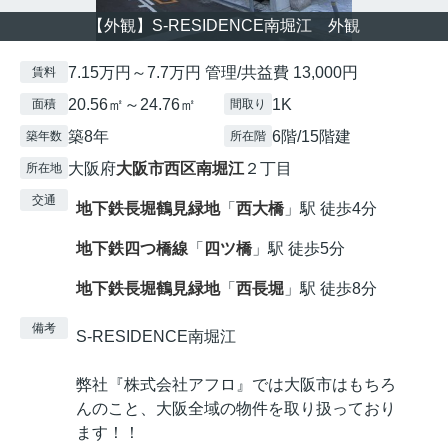
【外観】S-RESIDENCE南堀江 外観
7.15万円～7.7万円 管理/共益費 13,000円
賃料
20.56㎡～24.76㎡
1K
面積
間取り
築8年
6階/15階建
築年数
所在階
大阪府
大阪市西区
南堀江
２丁目
所在地
交通
地下鉄長堀鶴見緑地
「
西大橋
」駅 徒歩4分
地下鉄四つ橋線
「
四ツ橋
」駅 徒歩5分
地下鉄長堀鶴見緑地
「
西長堀
」駅 徒歩8分
備考
S-RESIDENCE南堀江
弊社『株式会社アフロ』では大阪市はもちろ
んのこと、大阪全域の物件を取り扱っており
ます！！