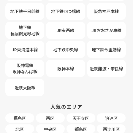
地下鉄千日前線
地下鉄四つ橋線
阪急神戸本線
地下鉄
JR東西線
JRおおさか車線
長堀鶴見緑地線
JR東海道本線
地下鉄中央線
地下鉄今里筋線
阪神電鉄
阪神本線
近鉄難波・奈良線
阪神なんば線
近鉄大阪線
人気のエリア
福島区
西区
天王寺区
浪速区
北区
中央区
都島区
西淀川区