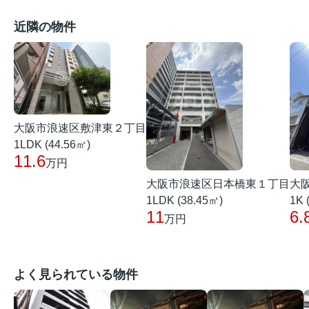
近隣の物件
大阪市浪速区敷津東２丁目
1LDK (44.56㎡)
11.6
万円
大阪市浪速区日本橋東１丁目
大
1LDK (38.45㎡)
1K 
11
6.
万円
よく見られている物件