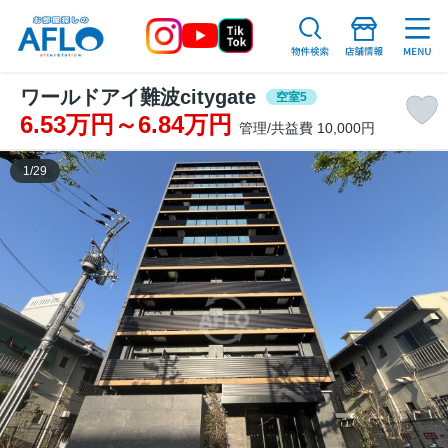
ワールドアイ難波citygate
空室5
6.53万円～6.84万円
管理/共益費 10,000円
1
/
29