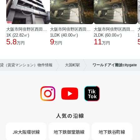
大阪市阿倍野区西田辺町１丁目
大阪市阿倍野区西田辺町１丁目
大阪市阿倍野区西田辺町１丁目
1K (22.82㎡)
1LDK (40.00㎡)
2LDK (60.00㎡)
1
5.8
9
11
万円
万円
万円
賃貸（賃貸マンション）物件情報
大国町駅
ワールドアイ難波citygate
人気の沿線
JR大阪環状線
地下鉄御堂筋線
地下鉄谷町線