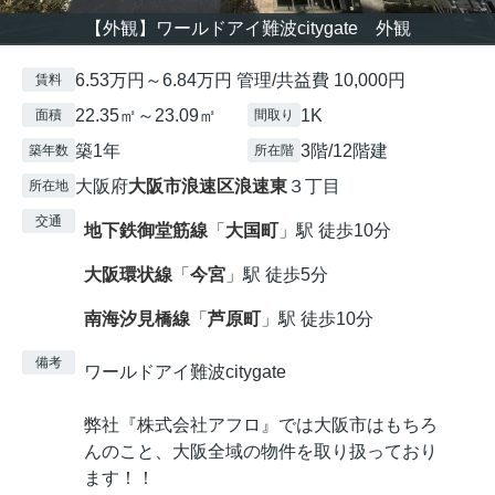
【外観】ワールドアイ難波citygate 外観
6.53万円～6.84万円 管理/共益費 10,000円
賃料
22.35㎡～23.09㎡
1K
面積
間取り
築1年
3階/12階建
築年数
所在階
大阪府
大阪市浪速区
浪速東
３丁目
所在地
交通
地下鉄御堂筋線
「
大国町
」駅 徒歩10分
大阪環状線
「
今宮
」駅 徒歩5分
南海汐見橋線
「
芦原町
」駅 徒歩10分
備考
ワールドアイ難波citygate
弊社『株式会社アフロ』では大阪市はもちろ
んのこと、大阪全域の物件を取り扱っており
ます！！