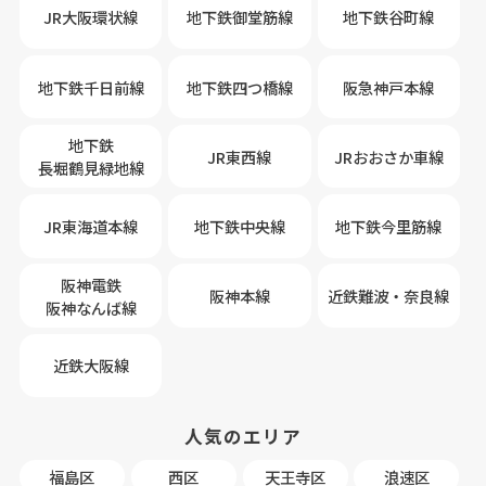
JR大阪環状線
地下鉄御堂筋線
地下鉄谷町線
地下鉄千日前線
地下鉄四つ橋線
阪急神戸本線
地下鉄
JR東西線
JRおおさか車線
長堀鶴見緑地線
JR東海道本線
地下鉄中央線
地下鉄今里筋線
阪神電鉄
阪神本線
近鉄難波・奈良線
阪神なんば線
近鉄大阪線
人気のエリア
福島区
西区
天王寺区
浪速区