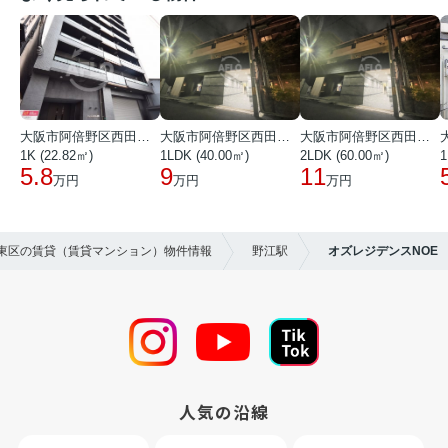
大阪市阿倍野区西田辺町１丁目
大阪市阿倍野区西田辺町１丁目
大阪市阿倍野区西田辺町１丁目
1K (22.82㎡)
1LDK (40.00㎡)
2LDK (60.00㎡)
1
5.8
9
11
万円
万円
万円
城東区の賃貸（賃貸マンション）物件情報
野江駅
オズレジデンスNOE
人気の沿線