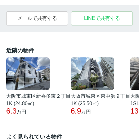
メールで共有する
LINEで共有する
近隣の物件
大阪市城東区新喜多東２丁目
大阪市城東区東中浜９丁目
大
1K (24.80㎡)
1K (25.50㎡)
1SL
6.3
6.9
13
万円
万円
よく見られている物件