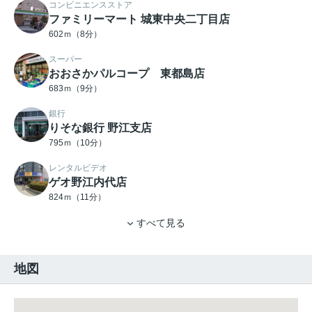
コンビニエンスストア
ファミリーマート 城東中央二丁目店
602ｍ（8分）
スーパー
おおさかパルコープ 東都島店
683ｍ（9分）
銀行
りそな銀行 野江支店
795ｍ（10分）
レンタルビデオ
ゲオ野江内代店
824ｍ（11分）
すべて見る
地図