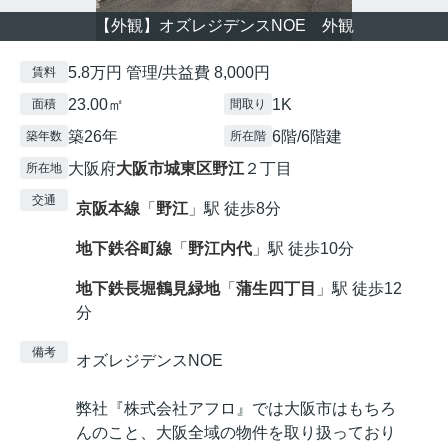
【外観】オズレジデンスNOE 外観
5.8万円 管理/共益費 8,000円
賃料
23.00㎡
1K
面積
間取り
築26年
6階/6階建
築年数
所在階
大阪府
大阪市城東区
野江
２丁目
所在地
交通
京阪本線
「
野江
」駅 徒歩8分
地下鉄谷町線
「
野江内代
」駅 徒歩10分
地下鉄長堀鶴見緑地
「
蒲生四丁目
」駅 徒歩12
分
備考
オズレジデンスNOE
弊社『株式会社アフロ』では大阪市はもちろ
んのこと、大阪全域の物件を取り扱っており