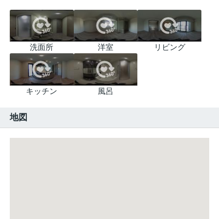
洗面所
洋室
リビング
キッチン
風呂
地図