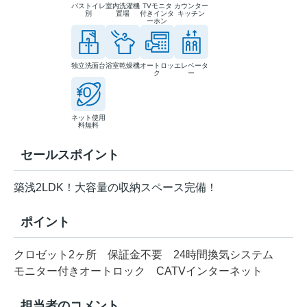
バストイレ
室内洗濯機
TVモニタ
カウンター
別
置場
付きインタ
キッチン
ーホン
独立洗面台
浴室乾燥機
オートロッ
エレベータ
ク
ー
ネット使用
料無料
セールスポイント
築浅2LDK！大容量の収納スペース完備！
ポイント
クロゼット2ヶ所
保証金不要
24時間換気システム
モニター付きオートロック
CATVインターネット
担当者のコメント