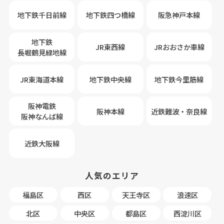
地下鉄千日前線
地下鉄四つ橋線
阪急神戸本線
地下鉄
JR東西線
JRおおさか車線
長堀鶴見緑地線
JR東海道本線
地下鉄中央線
地下鉄今里筋線
阪神電鉄
阪神本線
近鉄難波・奈良線
阪神なんば線
近鉄大阪線
人気のエリア
福島区
西区
天王寺区
浪速区
北区
中央区
都島区
西淀川区