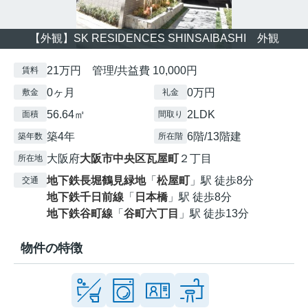
【外観】SK RESIDENCES SHINSAIBASHI 外観
21万円 管理/共益費 10,000円
賃料
0ヶ月
0万円
敷金
礼金
56.64㎡
2LDK
面積
間取り
築4年
6階/13階建
築年数
所在階
大阪府
大阪市中央区
瓦屋町
２丁目
所在地
地下鉄長堀鶴見緑地
「
松屋町
」駅 徒歩8分
交通
地下鉄千日前線
「
日本橋
」駅 徒歩8分
地下鉄谷町線
「
谷町六丁目
」駅 徒歩13分
物件の特徴