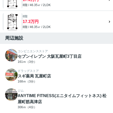
8階 / 46.35㎡ / 2LDK
8階
17.3万円
8階 / 46.35㎡ / 2LDK
周辺施設
コンビニエンスストア
セブンイレブン 大阪瓦屋町3丁目店
161ｍ（3分）
ドラッグストア
スギ薬局 瓦屋町店
168ｍ（3分）
ジム
ANYTIME FITNESS(エニタイムフィットネス) 松
屋町筋高津店
306ｍ（4分）