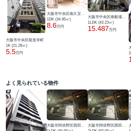
大阪市中央区南久宝寺町２丁目
大阪市中央区南船場１丁目
1DK (34.95㎡)
1LDK (43.23㎡)
8.6
万円
15.487
万円
大阪市中央区龍造寺町
1K (21.28㎡)
5.5
万円
3
よく見られている物件
大阪市阿倍野区西田辺町１丁目
大阪市阿倍野区西田辺町１丁目
1LDK (40.00㎡)
2LDK (60.00㎡)