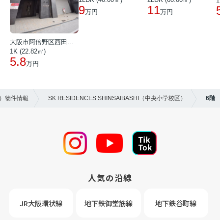
1
9
11
万円
万円
大阪市阿倍野区西田辺町１丁目
1K (22.82㎡)
5.8
万円
ン）物件情報
SK RESIDENCES SHINSAIBASHI（中央小学校区）
6階
人気の沿線
JR大阪環状線
地下鉄御堂筋線
地下鉄谷町線