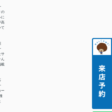
━
ィの
ルに
が高
いて
能
━
社サ
そん
掲載
。
応
━
カー
種
た
。