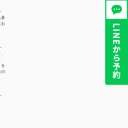
━
も多
なお
━
り、
ま
トを
良の
━