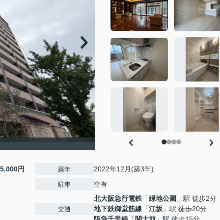
15,000円
2022年12月(築3年)
築年
空有
駐車
北大阪急行電鉄
「
緑地公園
」駅 徒歩2分
地下鉄御堂筋線
「
江坂
」駅 徒歩20分
交通
阪急千里線
「
関大前
」駅 徒歩15分