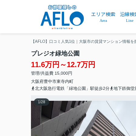
エリア検索
沿線検
Area
Line
【AFLO】口コミ人気1位｜大阪市の賃貸マンション情報を
プレジオ緑地公園
11.6万円～12.7万円
管理/共益費 15,000円
大阪府
豊中市
東寺内町
北大阪急行電鉄「緑地公園」駅徒歩2分
地下鉄御堂
1
/
28