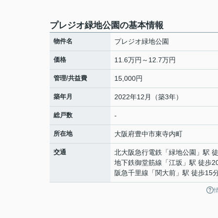
プレジオ緑地公園の基本情報
物件名
プレジオ緑地公園
価格
11.6万円～12.7万円
管理/共益費
15,000円
築年月
2022年12月（築3年）
総戸数
-
所在地
大阪府
豊中市
東寺内町
交通
北大阪急行電鉄
「
緑地公園
」駅 
地下鉄御堂筋線
「
江坂
」駅 徒歩2
阪急千里線
「
関大前
」駅 徒歩15