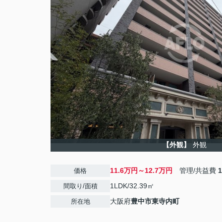
【外観】
外観
11.6万円～12.7万円
管理/共益費
価格
1LDK/32.39㎡
間取り/面積
大阪府
豊中市
東寺内町
所在地