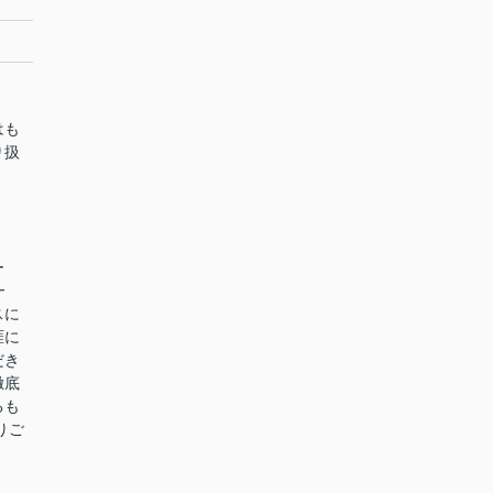
はも
り扱
ー
━
スに
涯に
だき
徹底
るも
りご