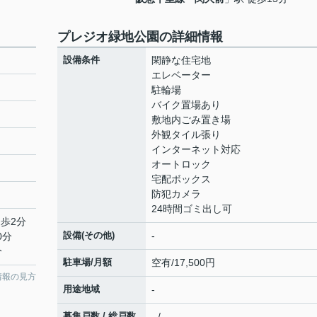
プレジオ緑地公園の詳細情報
設備条件
閑静な住宅地
エレベーター
駐輪場
バイク置場あり
敷地内ごみ置き場
外観タイル張り
インターネット対応
オートロック
宅配ボックス
防犯カメラ
24時間ゴミ出し可
徒歩2分
設備(その他)
-
0分
分
駐車場/月額
空有/17,500円
情報の見方
用途地域
-
募集戸数 / 総戸数
- / -