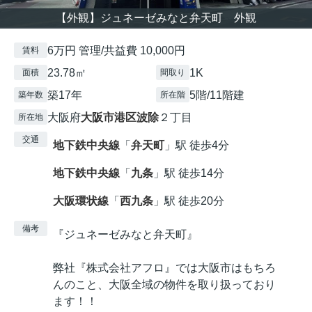
【外観】ジュネーゼみなと弁天町 外観
6万円 管理/共益費 10,000円
賃料
23.78㎡
1K
面積
間取り
築17年
5階/11階建
築年数
所在階
大阪府
大阪市港区
波除
２丁目
所在地
交通
地下鉄中央線
「
弁天町
」駅 徒歩4分
地下鉄中央線
「
九条
」駅 徒歩14分
大阪環状線
「
西九条
」駅 徒歩20分
備考
『ジュネーゼみなと弁天町』
弊社『株式会社アフロ』では大阪市はもちろ
んのこと、大阪全域の物件を取り扱っており
ます！！