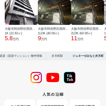
大阪市阿倍野区西田辺町１丁目
大阪市阿倍野区西田辺町１丁目
大阪市阿倍野区西田辺町１丁目
1K (22.82㎡)
1LDK (40.00㎡)
2LDK (60.00㎡)
1
5.8
9
11
万円
万円
万円
の賃貸（賃貸マンション）物件情報
弁天町駅
ジュネーゼみなと弁天町
人気の沿線