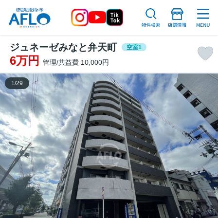
ジュネーゼみなと弁天町
空室1
6万円
管理/共益費 10,000円
1
/
29