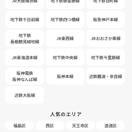
JR大阪環状線
地下鉄御堂筋線
地下鉄谷町線
地下鉄千日前線
地下鉄四つ橋線
阪急神戸本線
地下鉄
JR東西線
JRおおさか車線
長堀鶴見緑地線
JR東海道本線
地下鉄中央線
地下鉄今里筋線
阪神電鉄
阪神本線
近鉄難波・奈良線
阪神なんば線
近鉄大阪線
人気のエリア
福島区
西区
天王寺区
浪速区