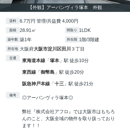
【外観】アーバンヴィラ塚本 外観
6.7万円 管理/共益費 4,000円
賃料
28.91㎡
1LDK
面積
間取り
築1年
1階/3階建
築年数
所在階
大阪府
大阪市淀川区
田川
３丁目
所在地
交通
東海道本線
「
塚本
」駅 徒歩10分
東西線
「
御幣島
」駅 徒歩20分
阪急神戸本線
「
十三
」駅 徒歩21分
備考
◎アーバンヴィラ塚本◎
弊社『株式会社アフロ』では大阪市はもちろ
んのこと、大阪全域の物件を取り扱っており
ます！！