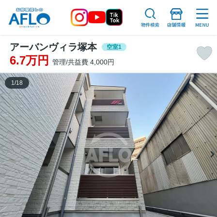
アーバンヴィラ塚本
空室1
6.7万円
管理/共益費 4,000円
1
/
18