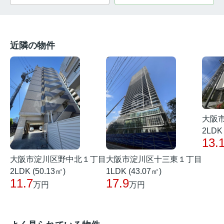
近隣の物件
大阪
2LDK 
13.
大阪市淀川区野中北１丁目
大阪市淀川区十三東１丁目
2LDK (50.13㎡)
1LDK (43.07㎡)
11.7
17.9
万円
万円