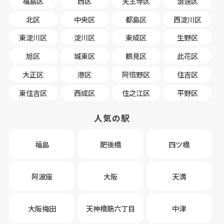
福島区
西区
天王寺区
浪速区
北区
中央区
都島区
西淀川区
東淀川区
淀川区
東成区
生野区
旭区
城東区
鶴見区
此花区
大正区
港区
阿倍野区
住吉区
東住吉区
西成区
住之江区
平野区
人気の駅
福島
肥後橋
四ツ橋
阿波座
大阪
天満
大阪梅田
天神橋筋六丁目
中津