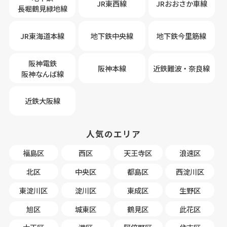
JR東西線
JRおおさか車線
長堀鶴見緑地線
JR東海道本線
地下鉄中央線
地下鉄今里筋線
阪神電鉄
阪神本線
近鉄難波・奈良線
阪神なんば線
近鉄大阪線
人気のエリア
福島区
西区
天王寺区
浪速区
北区
中央区
都島区
西淀川区
東淀川区
淀川区
東成区
生野区
旭区
城東区
鶴見区
此花区