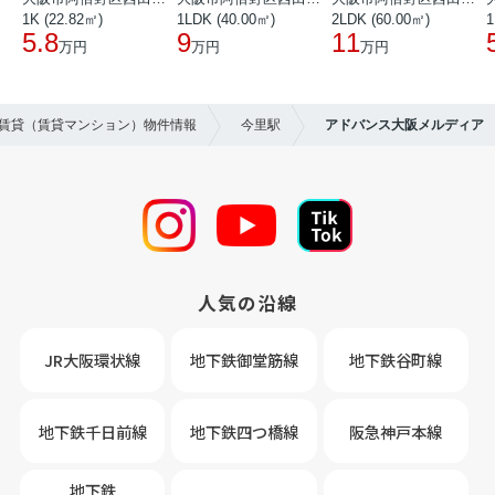
1K (22.82㎡)
1LDK (40.00㎡)
2LDK (60.00㎡)
1
5.8
9
11
万円
万円
万円
の賃貸（賃貸マンション）物件情報
今里駅
アドバンス大阪メルディア
人気の沿線
JR大阪環状線
地下鉄御堂筋線
地下鉄谷町線
地下鉄千日前線
地下鉄四つ橋線
阪急神戸本線
地下鉄