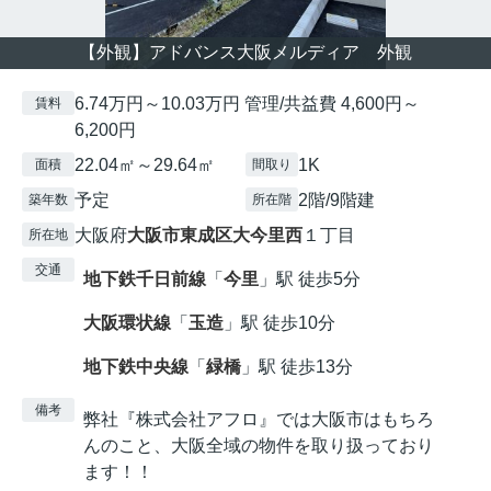
【外観】アドバンス大阪メルディア 外観
6.74万円～10.03万円 管理/共益費 4,600円～
賃料
6,200円
22.04㎡～29.64㎡
1K
面積
間取り
予定
2階/9階建
築年数
所在階
大阪府
大阪市東成区
大今里西
１丁目
所在地
交通
地下鉄千日前線
「
今里
」駅 徒歩5分
大阪環状線
「
玉造
」駅 徒歩10分
地下鉄中央線
「
緑橋
」駅 徒歩13分
備考
弊社『株式会社アフロ』では大阪市はもちろ
んのこと、大阪全域の物件を取り扱っており
ます！！