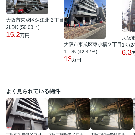
大阪市東成区深江北２丁目
2LDK (58.03㎡)
15.2
万円
大阪
大阪市東成区東小橋２丁目
1K (2
6.3
1LDK (42.32㎡)
13
万円
よく見られている物件
大阪市阿倍野区西田辺町１丁目
大阪市阿倍野区西田辺町１丁目
大阪市阿倍野区西田辺町１丁目