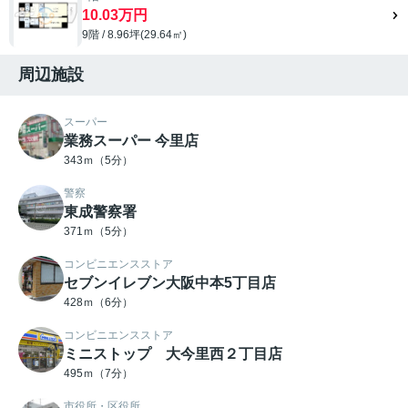
10.03万円
9階 / 8.96坪(29.64㎡)
周辺施設
スーパー
業務スーパー 今里店
343ｍ（5分）
警察
東成警察署
371ｍ（5分）
コンビニエンスストア
セブンイレブン大阪中本5丁目店
428ｍ（6分）
コンビニエンスストア
ミニストップ 大今里西２丁目店
495ｍ（7分）
市役所・区役所