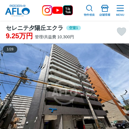
セレニテ夕陽丘エクラ
空室1
9.25万円
管理/共益費 10,300円
1
/
28