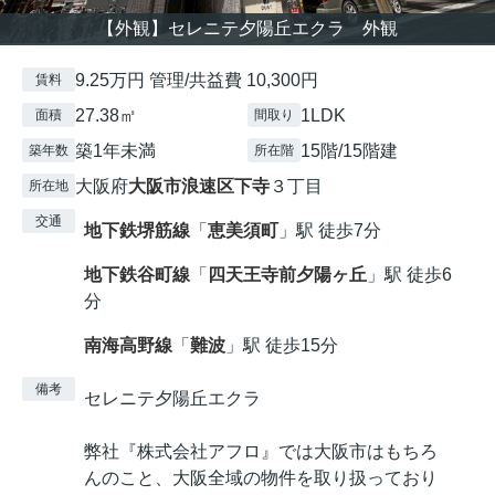
【外観】セレニテ夕陽丘エクラ 外観
9.25万円 管理/共益費 10,300円
賃料
27.38㎡
1LDK
面積
間取り
築1年未満
15階/15階建
築年数
所在階
大阪府
大阪市浪速区
下寺
３丁目
所在地
交通
地下鉄堺筋線
「
恵美須町
」駅 徒歩7分
地下鉄谷町線
「
四天王寺前夕陽ヶ丘
」駅 徒歩6
分
南海高野線
「
難波
」駅 徒歩15分
備考
セレニテ夕陽丘エクラ
弊社『株式会社アフロ』では大阪市はもちろ
んのこと、大阪全域の物件を取り扱っており