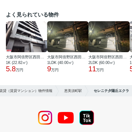
よく見られている物件
大阪市阿倍野区西田辺町１丁目
大阪市阿倍野区西田辺町１丁目
大阪市阿倍野区西田辺町１丁目
1K (22.82㎡)
1LDK (40.00㎡)
2LDK (60.00㎡)
1
5.8
9
11
万円
万円
万円
の賃貸（賃貸マンション）物件情報
恵美須町駅
セレニテ夕陽丘エクラ