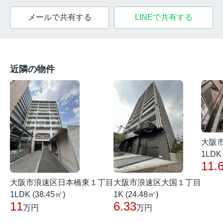
メールで共有する
LINEで共有する
近隣の物件
大阪
1LDK 
11.
大阪市浪速区日本橋東１丁目
大阪市浪速区大国１丁目
1LDK (38.45㎡)
1K (24.48㎡)
11
6.33
万円
万円