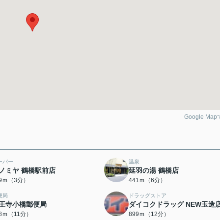
Google Ma
ーパー
温泉
ノミヤ 鶴橋駅前店
延羽の湯 鶴橋店
89ｍ（3分）
441ｍ（6分）
便局
ドラッグストア
王寺小橋郵便局
ダイコクドラッグ NEW玉造
68ｍ（11分）
899ｍ（12分）