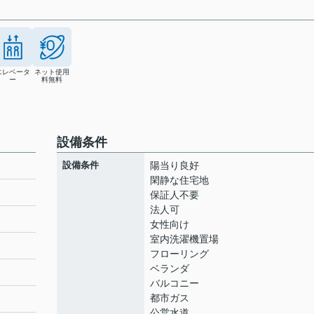
エレベータ
ネット使用
ー
料無料
設備条件
設備条件
陽当り良好
閑静な住宅地
保証人不要
法人可
ト
女性向け
室内洗濯機置場
フローリング
ベランダ
バルコニー
都市ガス
公営水道