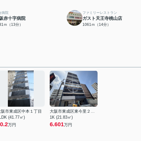
合病院
ファミリーレストラン
阪赤十字病院
ガスト天王寺桃山店
031ｍ（13分）
1061ｍ（14分）
大阪市東成区中本１丁目
大阪市東成区東今里２丁目
LDK (41.77㎡)
1K (21.83㎡)
0.2
6.601
万円
万円