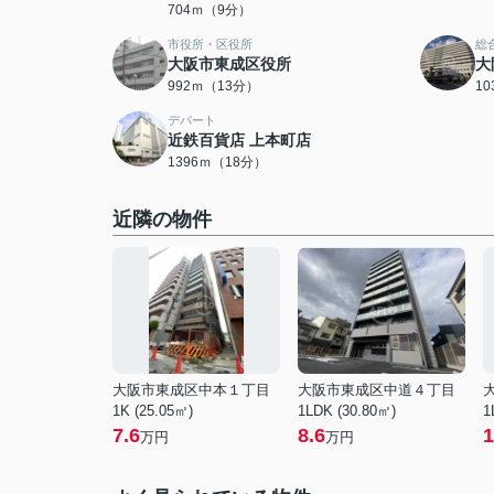
704ｍ（9分）
市役所・区役所
総
大阪市東成区役所
大
992ｍ（13分）
1
デパート
近鉄百貨店 上本町店
1396ｍ（18分）
近隣の物件
大阪市東成区中本１丁目
大阪市東成区中道４丁目
1K (25.05㎡)
1LDK (30.80㎡)
1
7.6
8.6
1
万円
万円