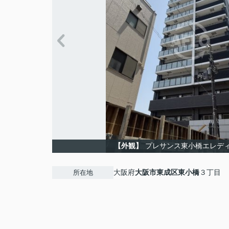
【外観】
プレサンス東小橋エレデ
大阪府
大阪市東成区
東小橋
３丁目
所在地