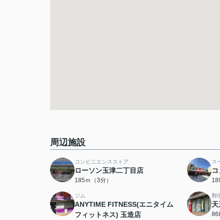
周辺施設
コンビニエンスストア
ス
ローソン玉津二丁目店
コ
185ｍ（3分）
1
ジム
郵
ANYTIME FITNESS(エニタイム
天
フィットネス) 玉造店
8