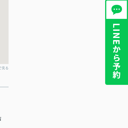
pで見る
店