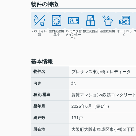
物件の特徴
バストイレ
室内洗濯機
TVモニタ付
独立洗面台
浴室乾燥機
オートロッ
別
置場
きインター
ク
ホン
基本情報
物件名
プレサンス東小橋エレディータ
向き
北
種別/構造
賃貸マンション/鉄筋コンクリー
築年月
2025年6月（築1年）
総戸数
131戸
所在地
大阪府
大阪市東成区
東小橋
３丁目