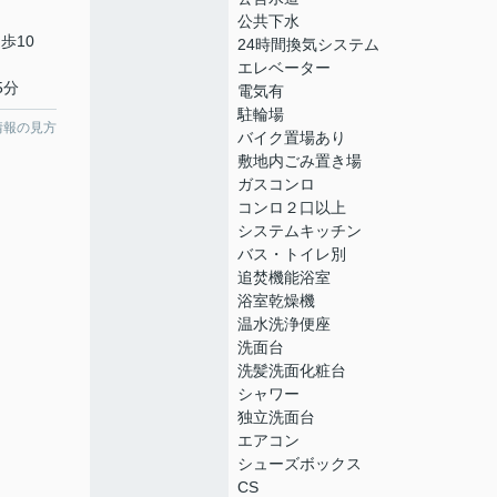
公共下水
歩10
24時間換気システム
エレベーター
5分
電気有
駐輪場
情報の見方
バイク置場あり
敷地内ごみ置き場
ガスコンロ
コンロ２口以上
システムキッチン
バス・トイレ別
追焚機能浴室
浴室乾燥機
温水洗浄便座
洗面台
洗髪洗面化粧台
シャワー
独立洗面台
エアコン
シューズボックス
CS