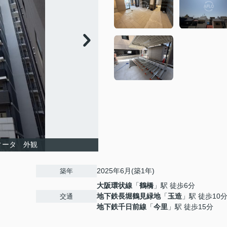
ィータ 外観
2025年6月(築1年)
築年
大阪環状線
「
鶴橋
」駅 徒歩6分
地下鉄長堀鶴見緑地
「
玉造
」駅 徒歩10
交通
地下鉄千日前線
「
今里
」駅 徒歩15分