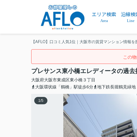
エリア検索
沿線検
Area
Line
【AFLO】口コミ人気1位｜大阪市の賃貸マンション情報を
この物
プレサンス東小橋エレディータの過去
大阪府
大阪市東成区
東小橋
３丁目
大阪環状線「鶴橋」駅徒歩6分
地下鉄長堀鶴見緑地
1
/
5