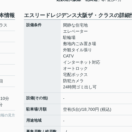
本情報
エスリードレジデンス大阪ザ・クラスの詳細
ラス
設備条件
閑静な住宅地
エレベーター
駐輪場
敷地内ごみ置き場
外観タイル張り
CATV
インターネット対応
オートロック
宅配ボックス
防犯カメラ
目
24時間ゴミ出し可
設備(その他)
-
10分
分
駐車場/月額
空有(5台)/18,700円 (税込)
情報の見方
用途地域
-
募集戸数 / 総戸数
- / -