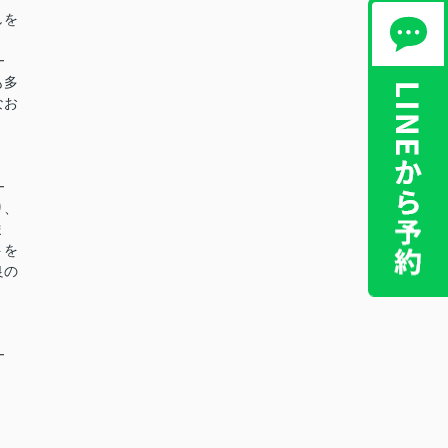
しを
━
も多
なお
━
り、
ま
トを
良の
━