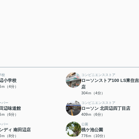
学校
コンビニエンスストア
辺小学校
ローソンストア100 LS東住
56ｍ（4分）
店
304ｍ（4分）
ーパー
コンビニエンスストア
田辺味道館
ローソン 北田辺四丁目店
06ｍ（6分）
409ｍ（6分）
ーパー
公園
ンディ 南田辺店
桃ケ池公園
10ｍ（8分）
776ｍ（10分）