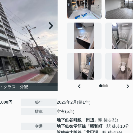
・クラス 外観
0,000円
2025年2月(築1年)
築年
空有(5台)
駐車
地下鉄谷町線
「
田辺
」駅 徒歩3分
地下鉄御堂筋線
「
昭和町
」駅 徒歩10分
交通
近鉄南大阪線
「
北田辺
」駅 徒歩7分