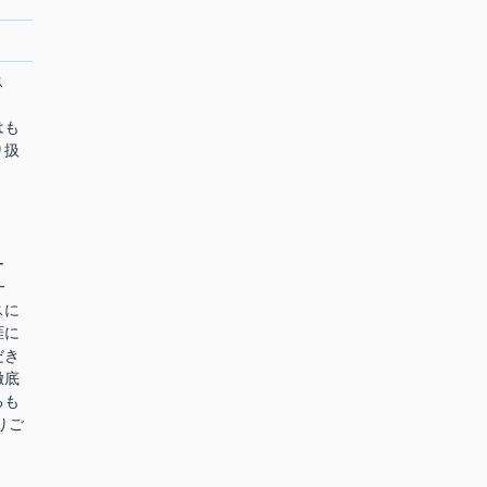
ス
はも
り扱
ー
━
スに
涯に
だき
徹底
るも
りご