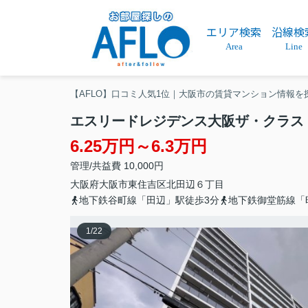
エリア検索
沿線検
Area
Line
【AFLO】口コミ人気1位｜大阪市の賃貸マンション情報を
エスリードレジデンス大阪ザ・クラス
6.25万円～6.3万円
管理/共益費 10,000円
大阪府
大阪市東住吉区
北田辺
６丁目
地下鉄谷町線「田辺」駅徒歩3分
地下鉄御堂筋線「
1
/
22