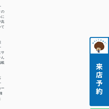
━
ィの
ルに
が高
いて
能
━
社サ
そん
掲載
。
応
━
カー
種
た
。