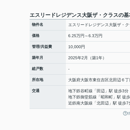
エスリードレジデンス大阪ザ・クラスの基
物件名
エスリードレジデンス大阪ザ・ク
価格
6.25万円～6.3万円
管理/共益費
10,000円
築年月
2025年2月（築1年）
総戸数
-
所在地
大阪府
大阪市東住吉区
北田辺
６丁
交通
地下鉄谷町線
「
田辺
」駅 徒歩3分
地下鉄御堂筋線
「
昭和町
」駅 徒歩
近鉄南大阪線
「
北田辺
」駅 徒歩7