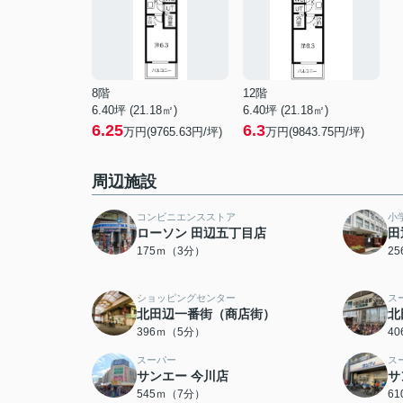
8階
12階
6.40坪 (21.18㎡)
6.40坪 (21.18㎡)
6.25
6.3
万円(9765.63円/坪)
万円(9843.75円/坪)
周辺施設
コンビニエンスストア
小
ローソン 田辺五丁目店
田
175ｍ（3分）
2
ショッピングセンター
ス
北田辺一番街（商店街）
北
396ｍ（5分）
4
スーパー
ス
サンエー 今川店
サ
545ｍ（7分）
6