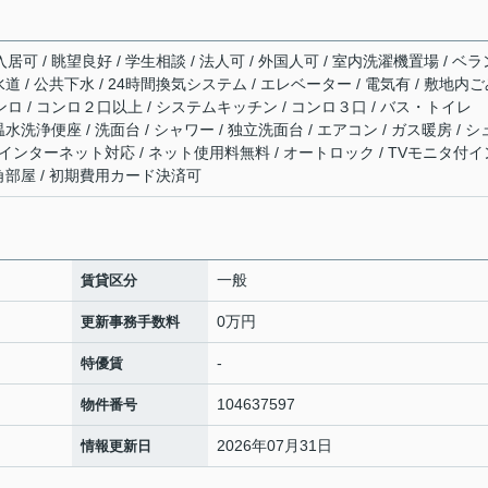
居可 / 眺望良好 / 学生相談 / 法人可 / 外国人可 / 室内洗濯機置場 / ベラ
営水道 / 公共下水 / 24時間換気システム / エレベーター / 電気有 / 敷地内
ンロ / コンロ２口以上 / システムキッチン / コンロ３口 / バス・トイレ
温水洗浄便座 / 洗面台 / シャワー / 独立洗面台 / エアコン / ガス暖房 / 
BS / インターネット対応 / ネット使用料無料 / オートロック / TVモニタ付イ
/ 角部屋 / 初期費用カード決済可
一般
賃貸区分
0万円
更新事務手数料
-
特優賃
104637597
物件番号
2026年07月31日
情報更新日