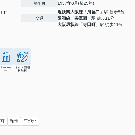
1997年8月(築29年)
築年月
近鉄南大阪線
「
河堀口
」駅 徒歩8分
丁目
阪和線
「
美章園
」駅 徒歩11分
交通
大阪環状線
「
寺田町
」駅 徒歩11分
エレベータ
ネット使用
ー
料無料
用可
和室
平坦地