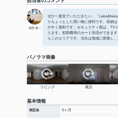
担当者のコメント
ぜひ一度見ていただきたい、「LakiaMai
りちょっとした買い物に便利です。収納は
やすく便利です。セキュリティ面は、TV
初田 真一
ります。初期費用のカード決済ができます
らこのエリアです。当社は地域に密着し、
パノラマ画像
リビング
風呂
基本情報
0ヶ月
保証金