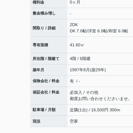
0ヶ月
権利金
敷金積み増し
-
2DK
間取り / 詳細
DK 7.0帖
/
洋室 6.0帖
/
和室 6.0帖
41.60㎡
専有面積
4階 / 6階建
所在階 / 階建て
1997年8月(築29年)
築年月
保険会社 / 料金
有 / -
保証会社 / 料金
必加入 / その他
都度お問い合わせくださいませ。
駐車場 / 月額
近隣(1台) / 16,500円 300m
空家
現況