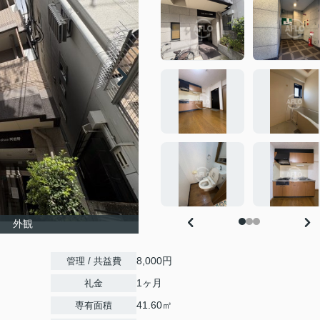
倍野 外観
8,000円
管理 / 共益費
1ヶ月
礼金
41.60㎡
専有面積