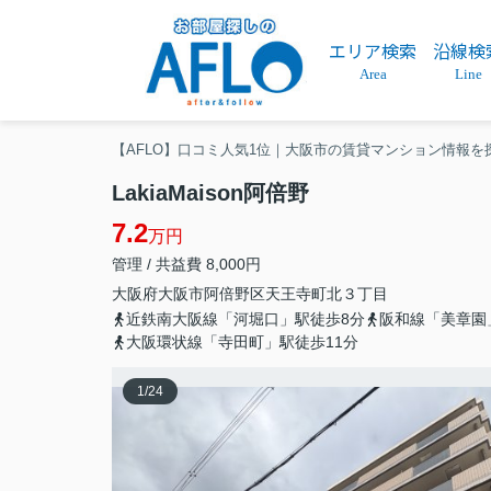
エリア検索
沿線検
Area
Line
【AFLO】口コミ人気1位｜大阪市の賃貸マンション情報を
LakiaMaison阿倍野
7.2
万円
管理 / 共益費 8,000円
大阪府
大阪市阿倍野区
天王寺町北
３丁目
近鉄南大阪線「河堀口」駅徒歩8分
阪和線「美章園
大阪環状線「寺田町」駅徒歩11分
1
/
24