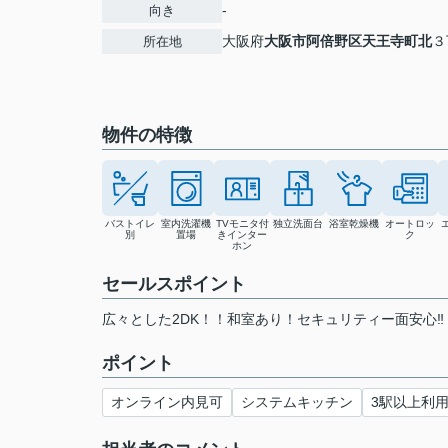
-
向き
大阪府
大阪市阿倍野区
天王寺町北
３
所在地
物件の特徴
バストイレ
室内洗濯機
TVモニタ付
独立洗面台
浴室乾燥機
オートロッ
別
置場
きインター
ク
ホン
セールスポイント
広々とした2DK！！和室あり！セキュリティー面安心‼
ポイント
オンライン内見可
システムキッチン
3駅以上利