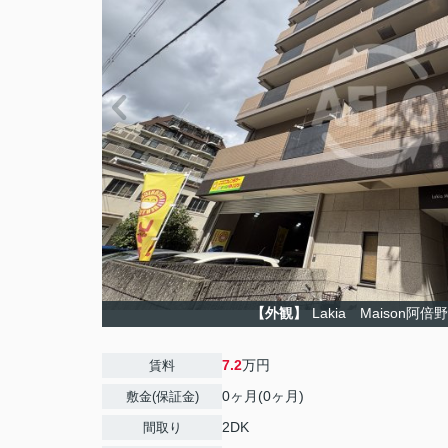
【外観】
Lakia Maison阿
7.2
万円
賃料
0ヶ月(0ヶ月)
敷金(保証金)
2DK
間取り