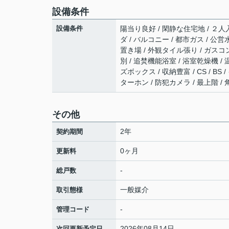
設備条件
設備条件
陽当り良好 / 閑静な住宅地 / ２人入
ダ / バルコニー / 都市ガス / 公
置き場 / 外観タイル張り / ガスコ
別 / 追焚機能浴室 / 浴室乾燥機 / 
ズボックス / 収納豊富 / CS / 
ターホン / 防犯カメラ / 最上階 
その他
2年
契約期間
0ヶ月
更新料
-
総戸数
一般媒介
取引態様
-
管理コード
2026年08月14日
次回更新予定日