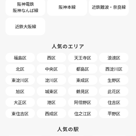
阪神電鉄
阪神本線
近鉄難波・奈良線
阪神なんば線
近鉄大阪線
人気のエリア
福島区
西区
天王寺区
浪速区
北区
中央区
都島区
西淀川区
東淀川区
淀川区
東成区
生野区
旭区
城東区
鶴見区
此花区
大正区
港区
阿倍野区
住吉区
東住吉区
西成区
住之江区
平野区
人気の駅