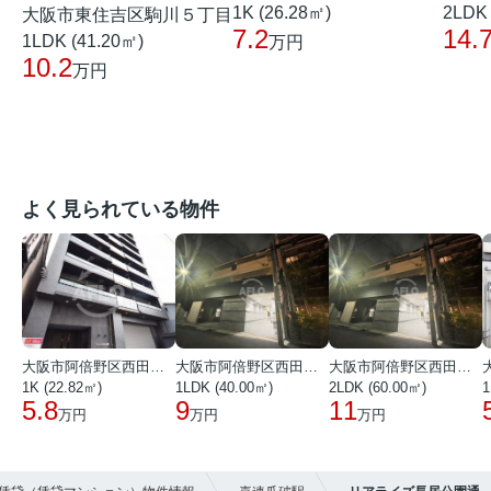
2LDK 
1K (26.28㎡)
大阪市東住吉区駒川５丁目
14.
7.2
1LDK (41.20㎡)
万円
10.2
万円
よく見られている物件
大阪市阿倍野区西田辺町１丁目
大阪市阿倍野区西田辺町１丁目
大阪市阿倍野区西田辺町１丁目
1K (22.82㎡)
1LDK (40.00㎡)
2LDK (60.00㎡)
1
5.8
9
11
万円
万円
万円