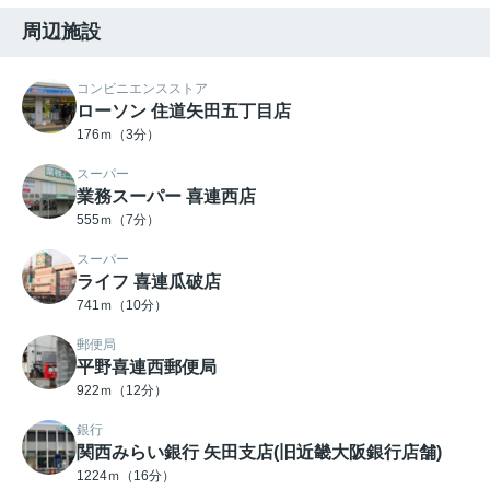
周辺施設
コンビニエンスストア
ローソン 住道矢田五丁目店
176ｍ（3分）
スーパー
業務スーパー 喜連西店
555ｍ（7分）
スーパー
ライフ 喜連瓜破店
741ｍ（10分）
郵便局
平野喜連西郵便局
922ｍ（12分）
銀行
関西みらい銀行 矢田支店(旧近畿大阪銀行店舗)
1224ｍ（16分）