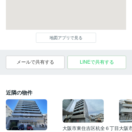
地図アプリで見る
メールで共有する
LINEで共有する
近隣の物件
大阪
大阪市東住吉区杭全６丁目