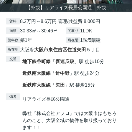
【外観】リアライズ長居公園通 外観
8.2万円～8.6万円 管理/共益費 8,000円
賃料
30.33㎡～30.46㎡
1LDK
面積
間取り
築1年
1階/5階建
築年数
所在階
大阪府
大阪市東住吉区
住道矢田
５丁目
所在地
交通
地下鉄谷町線
「
喜連瓜破
」駅 徒歩10分
近鉄南大阪線
「
針中野
」駅 徒歩24分
近鉄南大阪線
「
矢田
」駅 徒歩15分
備考
リアライズ長居公園通
弊社『株式会社アフロ』では大阪市はもちろ
んのこと、大阪全域の物件を取り扱っており
ます！！