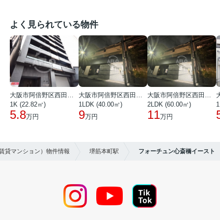
よく見られている物件
大阪市阿倍野区西田辺町１丁目
大阪市阿倍野区西田辺町１丁目
大阪市阿倍野区西田辺町１丁目
1K (22.82㎡)
1LDK (40.00㎡)
2LDK (60.00㎡)
1
5.8
9
11
万円
万円
万円
（賃貸マンション）物件情報
堺筋本町駅
フォーチュン心斎橋イースト