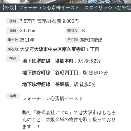
【外観】フォーチュン心斎橋イースト スタイリッシュな外観
7.5万円 管理/共益費 9,000円
賃料
23.37㎡
1K
面積
間取り
築11年
9階/10階建
築年数
所在階
大阪府
大阪市中央区
南久宝寺町
１丁目
所在地
交通
地下鉄堺筋線
「
堺筋本町
」駅 徒歩2分
地下鉄谷町線
「
谷町四丁目
」駅 徒歩13分
地下鉄堺筋線
「
長堀橋
」駅 徒歩5分
備考
フォーチュン心斎橋イースト
弊社『株式会社アフロ』では大阪市はもちろ
んのこと、大阪全域の物件を取り扱っており
ます！！