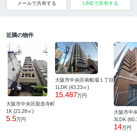
メールで共有する
LINEで共有する
近隣の物件
大阪市中央区南船場１丁目
1LDK (43.23㎡)
15.487
万円
大阪市中央区龍造寺町
1K (21.28㎡)
大阪市中
5.5
3LDK (60
万円
14
万円