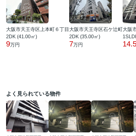
大阪市天王寺区上本町６丁目
大阪市天王寺区石ケ辻町
大阪
2DK (41.00㎡)
2DK (35.00㎡)
1SLDK
9
7
14.
万円
万円
よく見られている物件