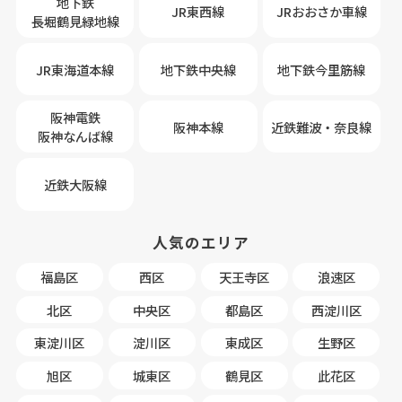
地下鉄
JR東西線
JRおおさか車線
長堀鶴見緑地線
JR東海道本線
地下鉄中央線
地下鉄今里筋線
阪神電鉄
阪神本線
近鉄難波・奈良線
阪神なんば線
近鉄大阪線
人気のエリア
福島区
西区
天王寺区
浪速区
北区
中央区
都島区
西淀川区
東淀川区
淀川区
東成区
生野区
旭区
城東区
鶴見区
此花区