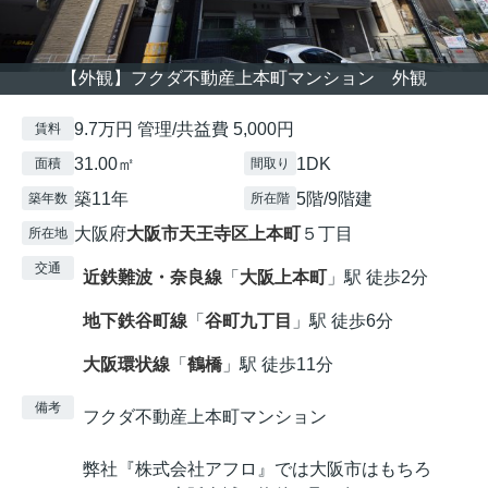
【外観】フクダ不動産上本町マンション 外観
9.7万円 管理/共益費 5,000円
賃料
31.00㎡
1DK
面積
間取り
築11年
5階/9階建
築年数
所在階
大阪府
大阪市天王寺区
上本町
５丁目
所在地
交通
近鉄難波・奈良線
「
大阪上本町
」駅 徒歩2分
地下鉄谷町線
「
谷町九丁目
」駅 徒歩6分
大阪環状線
「
鶴橋
」駅 徒歩11分
備考
フクダ不動産上本町マンション
弊社『株式会社アフロ』では大阪市はもちろ