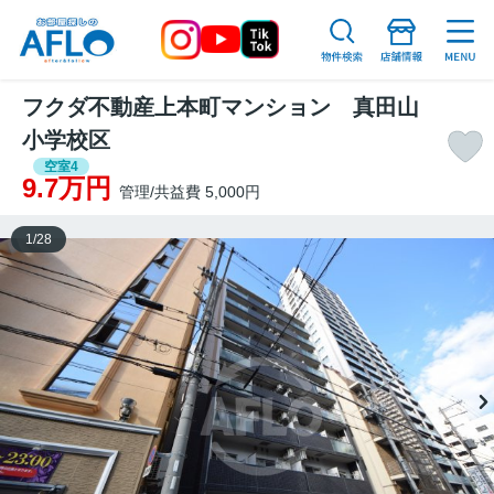
フクダ不動産上本町マンション 真田山
小学校区
空室4
9.7万円
管理/共益費 5,000円
1
/
28