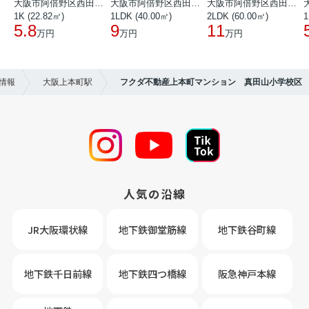
大阪市阿倍野区西田辺町１丁目
大阪市阿倍野区西田辺町１丁目
大阪市阿倍野区西田辺町１丁目
1K (22.82㎡)
1LDK (40.00㎡)
2LDK (60.00㎡)
1
5.8
9
11
万円
万円
万円
情報
大阪上本町駅
フクダ不動産上本町マンション 真田山小学校区
人気の沿線
JR大阪環状線
地下鉄御堂筋線
地下鉄谷町線
地下鉄千日前線
地下鉄四つ橋線
阪急神戸本線