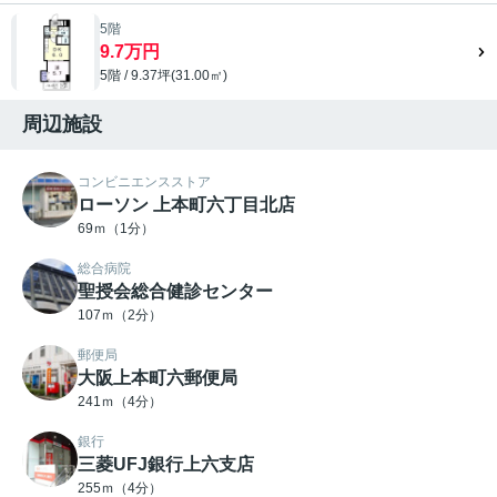
5階
9.7万円
5階 / 9.37坪(31.00㎡)
周辺施設
コンビニエンスストア
ローソン 上本町六丁目北店
69ｍ（1分）
総合病院
聖授会総合健診センター
107ｍ（2分）
郵便局
大阪上本町六郵便局
241ｍ（4分）
銀行
三菱UFJ銀行上六支店
255ｍ（4分）