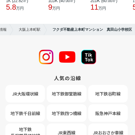
1K (22.82㎡)
1LDK (40.00㎡)
2LDK (60.00㎡)
1
5.8
9
11
万円
万円
万円
情報
大阪上本町駅
フクダ不動産上本町マンション 真田山小学校区
人気の沿線
JR大阪環状線
地下鉄御堂筋線
地下鉄谷町線
地下鉄千日前線
地下鉄四つ橋線
阪急神戸本線
地下鉄
JR東西線
JRおおさか車線