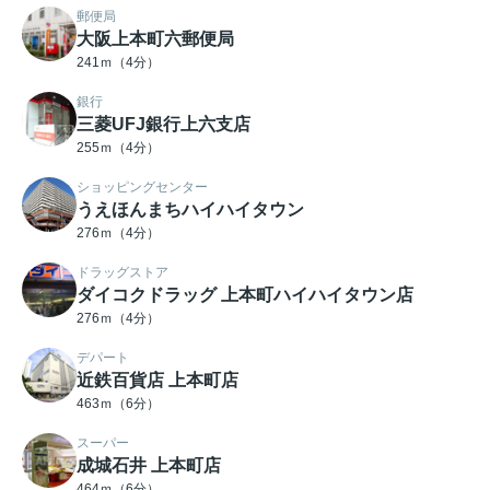
郵便局
大阪上本町六郵便局
241ｍ（4分）
銀行
三菱UFJ銀行上六支店
255ｍ（4分）
ショッピングセンター
うえほんまちハイハイタウン
276ｍ（4分）
ドラッグストア
ダイコクドラッグ 上本町ハイハイタウン店
276ｍ（4分）
デパート
近鉄百貨店 上本町店
463ｍ（6分）
スーパー
成城石井 上本町店
464ｍ（6分）