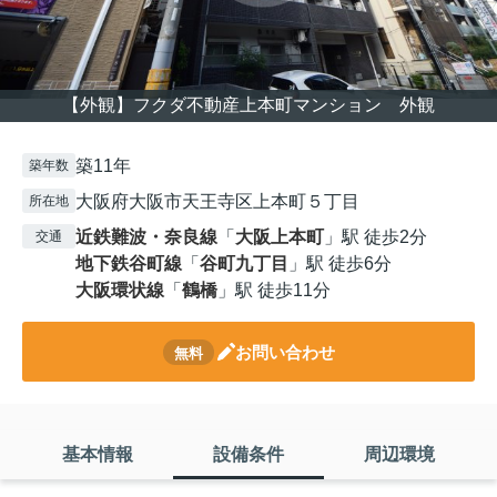
【外観】フクダ不動産上本町マンション 外観
築11年
築年数
大阪府大阪市天王寺区上本町５丁目
所在地
近鉄難波・奈良線
「
大阪上本町
」駅 徒歩2分
交通
地下鉄谷町線
「
谷町九丁目
」駅 徒歩6分
大阪環状線
「
鶴橋
」駅 徒歩11分
お問い合わせ
無料
基本情報
設備条件
周辺環境