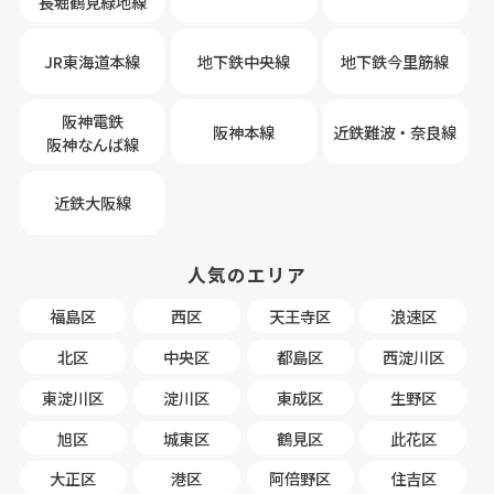
長堀鶴見緑地線
JR東海道本線
地下鉄中央線
地下鉄今里筋線
阪神電鉄
阪神本線
近鉄難波・奈良線
阪神なんば線
近鉄大阪線
人気のエリア
福島区
西区
天王寺区
浪速区
北区
中央区
都島区
西淀川区
東淀川区
淀川区
東成区
生野区
旭区
城東区
鶴見区
此花区
大正区
港区
阿倍野区
住吉区