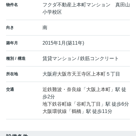
フクダ不動産上本町マンション 真田山
物件名
小学校区
南
向き
2015年1月(築11年)
築年月
賃貸マンション / 鉄筋コンクリート
種別 / 構造
大阪府
大阪市天王寺区
上本町
５丁目
所在地
近鉄難波・奈良線
「
大阪上本町
」駅 徒
交通
歩2分
地下鉄谷町線
「
谷町九丁目
」駅 徒歩6分
大阪環状線
「
鶴橋
」駅 徒歩11分