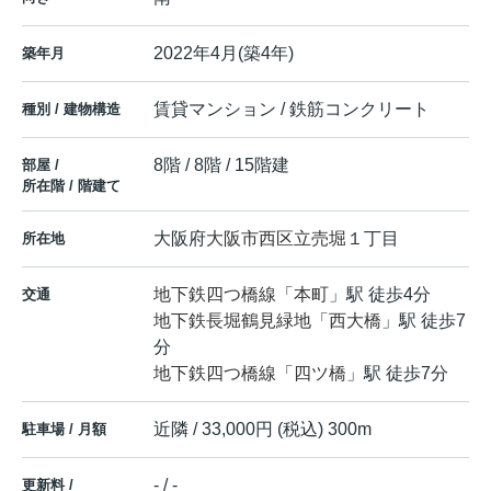
2022年4月(築4年)
築年月
賃貸マンション / 鉄筋コンクリート
種別 / 建物構造
8階 / 8階 / 15階建
部屋 /
所在階 / 階建て
大阪府
大阪市西区
立売堀
１丁目
所在地
地下鉄四つ橋線
「
本町
」駅 徒歩4分
交通
地下鉄長堀鶴見緑地
「
西大橋
」駅 徒歩7
分
地下鉄四つ橋線
「
四ツ橋
」駅 徒歩7分
近隣 / 33,000円 (税込) 300m
駐車場 / 月額
- / -
更新料 /