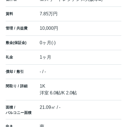
7.85万円
賃料
10,000円
管理 / 共益費
0ヶ月(-)
敷金(保証金)
1ヶ月
礼金
- / -
償却 / 敷引
1K
間取り / 詳細
洋室 6.0帖
/
K 2.0帖
21.09㎡ / -
面積 /
バルコニー面積
南
向き