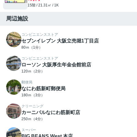
15階 / 21.31㎡ / 1K
周辺施設
コンビニエンスストア
セブンイレブン 大阪立売堀1丁目店
80ｍ（1分）
コンビニエンスストア
ローソン 大阪厚生年金会館前店
120ｍ（2分）
郵便局
なにわ筋新町郵便局
180ｍ（3分）
クリーニング
カーニバルなにわ筋新町店
250ｍ（4分）
スーパー
BIG BEANS West 本店