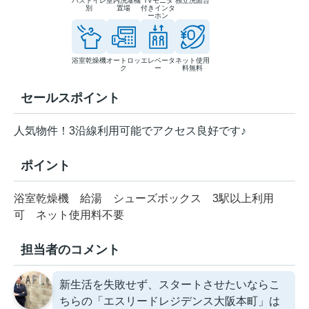
バストイレ
室内洗濯機
TVモニタ
独立洗面台
別
置場
付きインタ
ーホン
浴室乾燥機
オートロッ
エレベータ
ネット使用
ク
ー
料無料
セールスポイント
人気物件！3沿線利用可能でアクセス良好です♪
ポイント
浴室乾燥機
給湯
シューズボックス
3駅以上利用
可
ネット使用料不要
担当者のコメント
新生活を失敗せず、スタートさせたいならこ
ちらの「エスリードレジデンス大阪本町」は