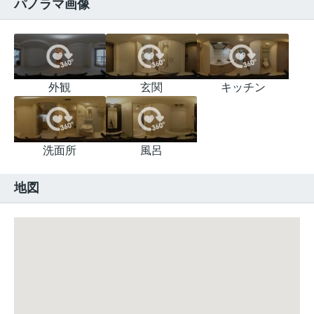
パノラマ画像
外観
玄関
キッチン
洗面所
風呂
地図