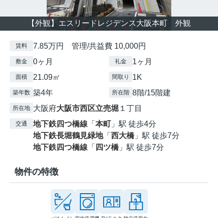
【外観】エスリードレジデンス大阪本町 外観
7.85万円 管理/共益費 10,000円
賃料
0ヶ月
1ヶ月
敷金
礼金
21.09㎡
1K
面積
間取り
築4年
8階/15階建
築年数
所在階
大阪府
大阪市西区
立売堀
１丁目
所在地
地下鉄四つ橋線
「
本町
」駅 徒歩4分
交通
地下鉄長堀鶴見緑地
「
西大橋
」駅 徒歩7分
地下鉄四つ橋線
「
四ツ橋
」駅 徒歩7分
物件の特徴