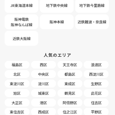
JR東海道本線
地下鉄中央線
地下鉄今里筋線
阪神電鉄
阪神本線
近鉄難波・奈良線
阪神なんば線
近鉄大阪線
人気のエリア
福島区
西区
天王寺区
浪速区
北区
中央区
都島区
西淀川区
東淀川区
淀川区
東成区
生野区
旭区
城東区
鶴見区
此花区
大正区
港区
阿倍野区
住吉区
東住吉区
西成区
住之江区
平野区