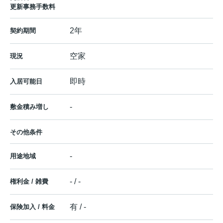
更新事務手数料
2年
契約期間
空家
現況
即時
入居可能日
-
敷金積み増し
その他条件
-
用途地域
- / -
権利金 / 雑費
有 / -
保険加入 / 料金