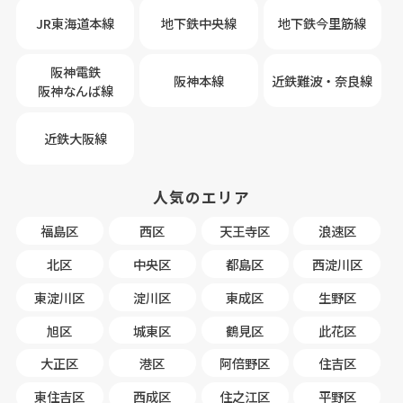
JR東海道本線
地下鉄中央線
地下鉄今里筋線
阪神電鉄
阪神本線
近鉄難波・奈良線
阪神なんば線
近鉄大阪線
人気のエリア
福島区
西区
天王寺区
浪速区
北区
中央区
都島区
西淀川区
東淀川区
淀川区
東成区
生野区
旭区
城東区
鶴見区
此花区
大正区
港区
阿倍野区
住吉区
東住吉区
西成区
住之江区
平野区