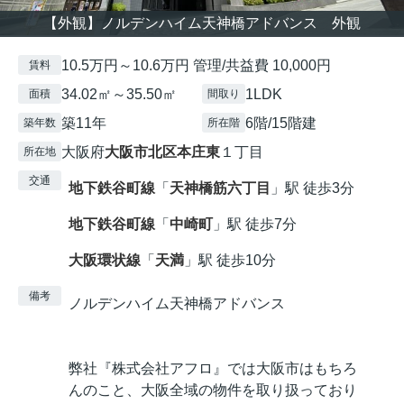
【外観】ノルデンハイム天神橋アドバンス 外観
10.5万円～10.6万円 管理/共益費 10,000円
賃料
34.02㎡～35.50㎡
1LDK
面積
間取り
築11年
6階/15階建
築年数
所在階
大阪府
大阪市北区
本庄東
１丁目
所在地
交通
地下鉄谷町線
「
天神橋筋六丁目
」駅 徒歩3分
地下鉄谷町線
「
中崎町
」駅 徒歩7分
大阪環状線
「
天満
」駅 徒歩10分
備考
ノルデンハイム天神橋アドバンス
弊社『株式会社アフロ』では大阪市はもちろ
んのこと、大阪全域の物件を取り扱っており