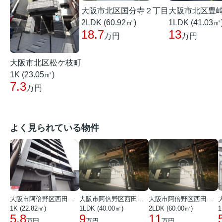
大阪市北区国分寺２丁目
大阪市北区豊
2LDK (60.92㎡)
1LDK (41.03㎡
18.7
13
万円
万円
大阪市北区松ケ枝町
1K (23.05㎡)
7.3
万円
よく見られている物件
大阪市阿倍野区西田辺町１丁目
大阪市阿倍野区西田辺町１丁目
大阪市阿倍野区西田辺町１丁目
1K (22.82㎡)
1LDK (40.00㎡)
2LDK (60.00㎡)
1
5.8
9
11
万円
万円
万円