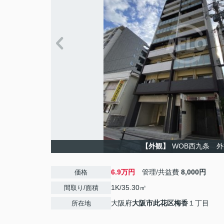
【外観】
WOB西九条 外
6.9万円
管理/共益費
8,000円
価格
1K/35.30㎡
間取り/面積
大阪府
大阪市此花区
梅香
１丁目
所在地