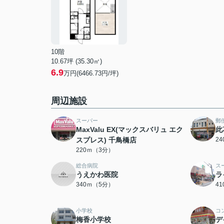
10階
10.67坪 (35.30㎡)
6.9
万円(6466.73円/坪)
周辺施設
スーパー
郵
MaxValu EX(マックスバリュ エク
此
スプレス) 千鳥橋店
2
220ｍ（3分）
総合病院
ス
うえかわ医院
ラ
340ｍ（5分）
4
小学校
コ
梅香小学校
デ