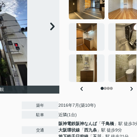
観
2016年7月(築10年)
築年
近隣(1台)
駐車
阪神電鉄阪神なんば
「
千鳥橋
」駅 徒歩3
大阪環状線
「
西九条
」駅 徒歩9分
交通
地下鉄千日前線
「
玉川
」駅 徒歩21分