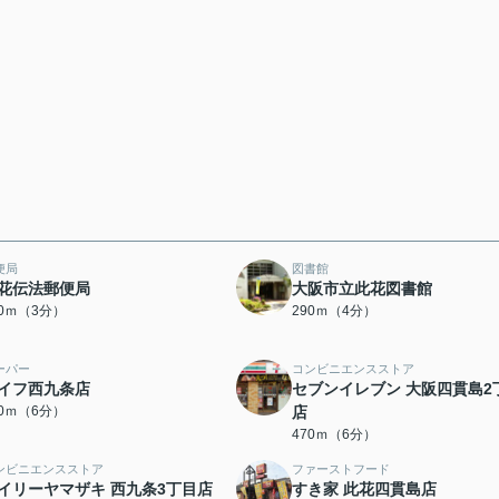
便局
図書館
花伝法郵便局
大阪市立此花図書館
40ｍ（3分）
290ｍ（4分）
ーパー
コンビニエンスストア
イフ西九条店
セブンイレブン 大阪四貫島2
10ｍ（6分）
店
470ｍ（6分）
ンビニエンスストア
ファーストフード
イリーヤマザキ 西九条3丁目店
すき家 此花四貫島店