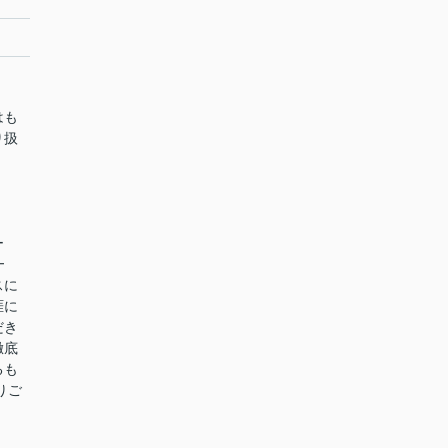
はも
り扱
ー
━
スに
涯に
だき
徹底
るも
りご