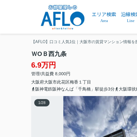
エリア検索
沿線検
Area
Line
【AFLO】口コミ人気1位｜大阪市の賃貸マンション情報を
ＷОＢ西九条
6.9万円
管理/共益費 8,000円
大阪府
大阪市此花区
梅香
１丁目
阪神電鉄阪神なんば「千鳥橋」駅徒歩3分
大阪環状
1
/
28