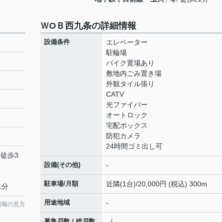
ＷОＢ西九条の詳細情報
設備条件
エレベーター
駐輪場
バイク置場あり
敷地内ごみ置き場
外観タイル張り
CATV
光ファイバー
オートロック
宅配ボックス
防犯カメラ
24時間ゴミ出し可
 徒歩3
設備(その他)
-
駐車場/月額
近隣(1台)/20,000円 (税込) 300m
1分
用途地域
-
情報の見方
募集戸数 / 総戸数
- / -