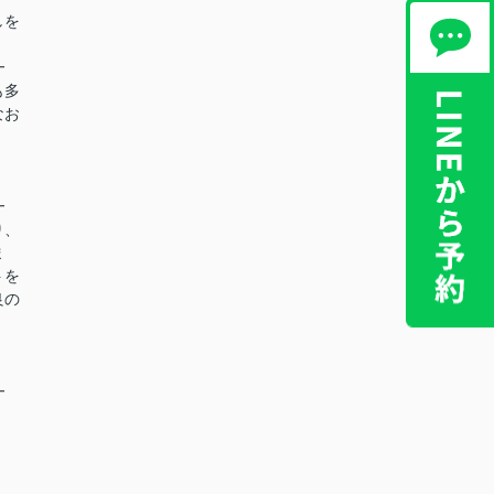
しを
━
も多
なお
━
り、
ま
トを
良の
━