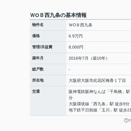
ＷОＢ西九条の基本情報
物件名
ＷОＢ西九条
価格
6.9万円
管理/共益費
8,000円
築年月
2016年7月（築10年）
総戸数
-
所在地
大阪府
大阪市此花区
梅香
１丁目
交通
阪神電鉄阪神なんば
「
千鳥橋
」駅
分
大阪環状線
「
西九条
」駅 徒歩9分
地下鉄千日前線
「
玉川
」駅 徒歩2