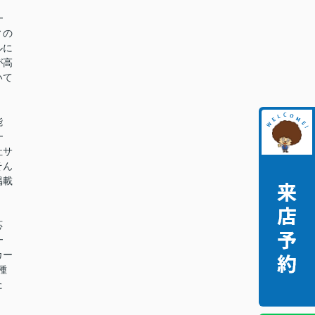
━
ィの
ルに
が高
いて
能
━
社サ
そん
掲載
。
応
━
カー
種
た
。