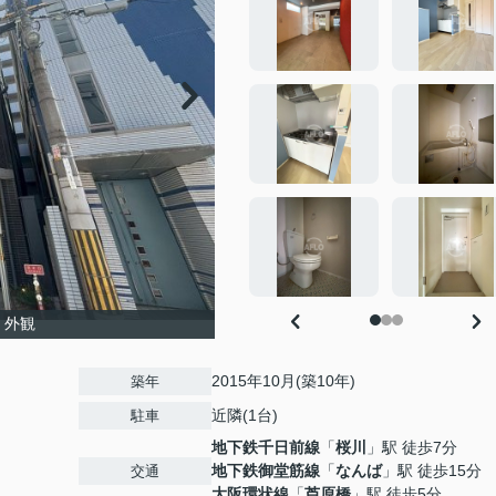
 外観
2015年10月(築10年)
築年
近隣(1台)
駐車
地下鉄千日前線
「
桜川
」駅 徒歩7分
地下鉄御堂筋線
「
なんば
」駅 徒歩15分
交通
大阪環状線
「
芦原橋
」駅 徒歩5分