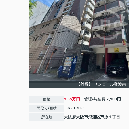
【外観】
サンロール難波南
5.35万円
管理/共益費
7,500円
価格
1R/20.30㎡
間取り/面積
大阪府
大阪市浪速区
芦原
１丁目
所在地