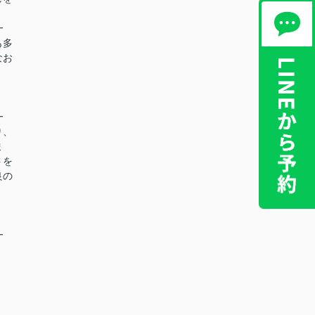
━
も多
なお
━
り、
ま
トを
良の
━