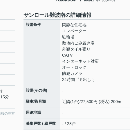
サンロール難波南の詳細情報
設備条件
閑静な住宅地
エレベーター
駐輪場
敷地内ごみ置き場
外観タイル張り
CATV
インターネット対応
オートロック
防犯カメラ
24時間ゴミ出し可
設備(その他)
-
分
15分
駐車場/月額
近隣(1台)/27,500円 (税込) 200m
用途地域
-
情報の見方
募集戸数 / 総戸数
- / 28戸