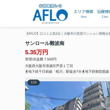
エリア検索
沿線検
Area
Line
【AFLO】口コミ人気1位｜大阪市の賃貸マンション情報を
サンロール難波南
5.35万円
管理/共益費 7,500円
大阪府
大阪市浪速区
芦原
１丁目
地下鉄千日前線「桜川」駅徒歩7分
地下鉄御堂筋線
1
/
19