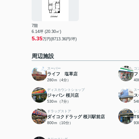
7階
6.14坪 (20.30㎡)
5.35
万円(8713.36円/坪)
周辺施設
スーパー
コ
ライフ 塩草店
フ
280ｍ（4分）
4
ディスカウントショップ
ス
ジャパン 桜川店
ス
530ｍ（7分）
5
ドラッグストア
レ
ダイコクドラッグ 桜川駅前店
T
800ｍ（10分）
9