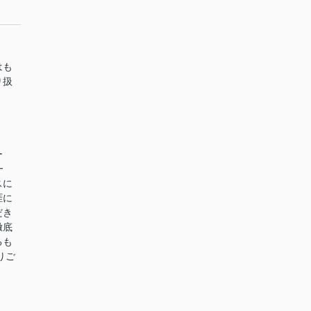
はも
り扱
ー
━
スに
涯に
だき
徹底
るも
りご