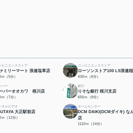
ンビニエンスストア
コンビニエンスストア
ァミリーマート 浪速塩草店
ローソンストア100 LS浪速
00ｍ（5分）
430ｍ（6分）
ーパー
銀行
ーパーオオカワ 桜川店
りそな銀行 桜川支店
40ｍ（7分）
650ｍ（9分）
ンタルビデオ
ホームセンター
SUTAYA 大正駅前店
DCM DAIKI(DCMダイキ) な
30ｍ（12分）
店
1110ｍ（14分）