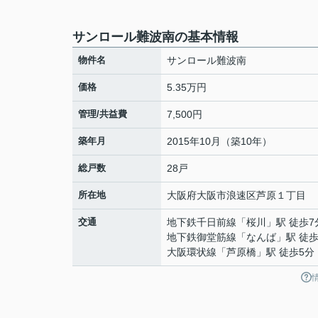
サンロール難波南の基本情報
物件名
サンロール難波南
価格
5.35万円
管理/共益費
7,500円
築年月
2015年10月（築10年）
総戸数
28戸
所在地
大阪府
大阪市浪速区
芦原
１丁目
交通
地下鉄千日前線
「
桜川
」駅 徒歩7
地下鉄御堂筋線
「
なんば
」駅 徒歩
大阪環状線
「
芦原橋
」駅 徒歩5分