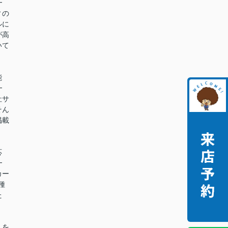
━
ィの
ルに
が高
いて
能
━
社サ
そん
掲載
。
応
━
カー
種
た
。
しを