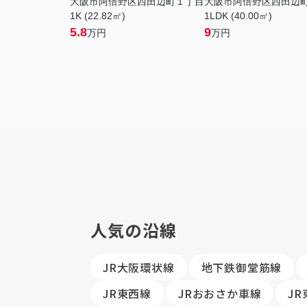
大阪市阿倍野区西田辺町１丁目
大阪市阿倍野区西田辺
1K (22.82㎡)
1LDK (40.00㎡)
5.8
9
万円
万円
人気の沿線
JR大阪環状線
地下鉄御堂筋線
JR東西線
JRおおさか車線
J