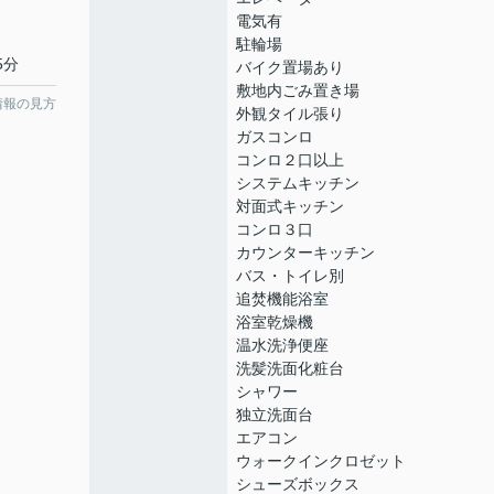
電気有
駐輪場
5分
バイク置場あり
敷地内ごみ置き場
情報の見方
外観タイル張り
ガスコンロ
コンロ２口以上
システムキッチン
対面式キッチン
コンロ３口
カウンターキッチン
バス・トイレ別
追焚機能浴室
浴室乾燥機
温水洗浄便座
洗髪洗面化粧台
シャワー
独立洗面台
エアコン
ウォークインクロゼット
シューズボックス