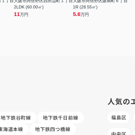
町１丁目
大阪市阿倍野区西田辺町１丁目
大阪市阿倍野区阪南町６丁目
2LDK (60.00㎡)
1R (28.55㎡)
11
5.6
万円
万円
人気の
福島区
地下鉄谷町線
地下鉄千日前線
R東海道本線
地下鉄四つ橋線
中央区