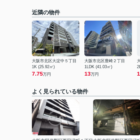
近隣の物件
大阪市北区大淀中５丁目
大阪市北区豊崎２丁目
1K (25.92㎡)
1LDK (41.03㎡)
2
7.75
13
1
万円
万円
よく見られている物件