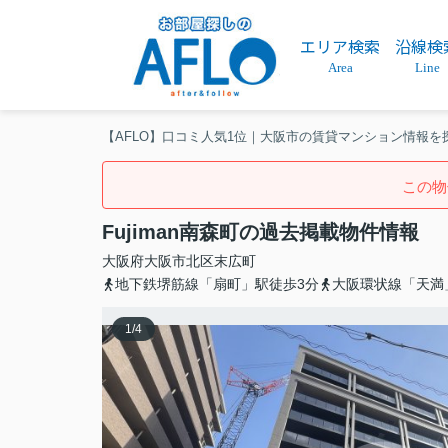
エリア検索
沿線検
Area
Line
【AFLO】口コミ人気1位｜大阪市の賃貸マンション情報を
この物
Fujiman南森町の過去掲載物件情報
大阪府
大阪市北区
末広町
地下鉄堺筋線「扇町」駅徒歩3分
大阪環状線「天満
1
/
4