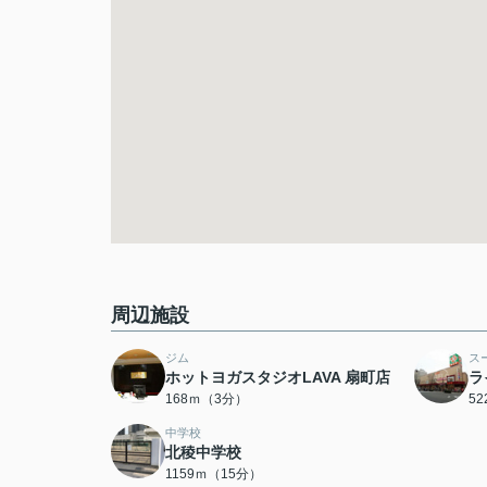
周辺施設
ジム
ス
ホットヨガスタジオLAVA 扇町店
ラ
168ｍ（3分）
5
中学校
北稜中学校
1159ｍ（15分）