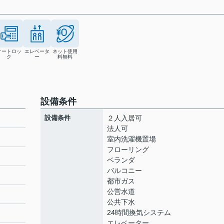
オートロッ
エレベータ
ネット使用
ク
ー
料無料
設備条件
設備条件
２人入居可
法人可
室内洗濯機置場
フローリング
ト
ベランダ
バルコニー
都市ガス
公営水道
公共下水
24時間換気システム
エレベーター