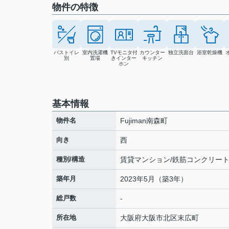
物件の特徴
バストイレ
室内洗濯機
TVモニタ付
カウンター
独立洗面台
浴室乾燥機
別
置場
きインター
キッチン
ホン
基本情報
物件名
Fujiman南森町
向き
西
種別/構造
賃貸マンション/鉄筋コンクリー
築年月
2023年5月（築3年）
総戸数
-
所在地
大阪府
大阪市北区
末広町