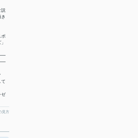
ご説
頂き
スポ
ズ」
━━
━━
ク
して
レゼ
の見方