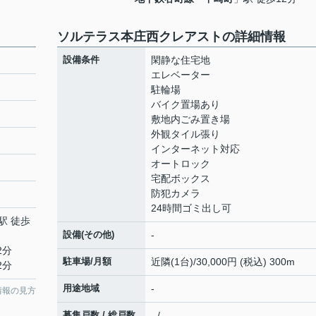
ソルテラス本庄西クレアストの詳細情報
設備条件
閑静な住宅地
エレベーター
駐輪場
バイク置場あり
敷地内ごみ置き場
外観タイル張り
インターネット対応
オートロック
宅配ボックス
防犯カメラ
24時間ゴミ出し可
駅 徒歩
設備(その他)
-
2分
駐車場/月額
近隣(1台)/30,000円 (税込) 300m
2分
用途地域
-
情報の見方
募集戸数 / 総戸数
- / -