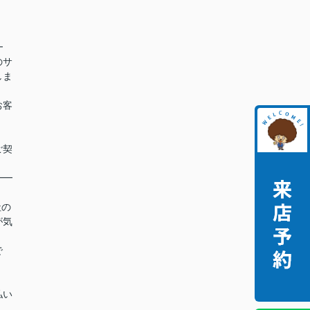
━
のサ
しま
お客
ご契
━━
社の
が気
で
払い