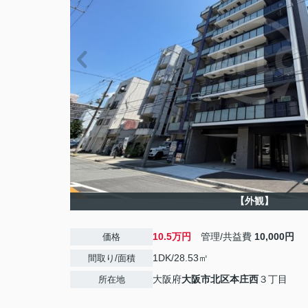
【外観】
10.5万円
管理/共益費
10,000円
価格
1DK/28.53㎡
間取り/面積
大阪府
大阪市北区
本庄西
３丁目
所在地