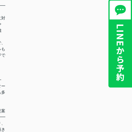
━━
に対
や
ま
で、
ルも
評で
！
━
ター
も多
提案
━━
り、
頂き