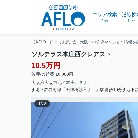
エリア検索
沿線検
Area
Line
【AFLO】口コミ人気1位｜大阪市の賃貸マンション情報を
ソルテラス本庄西クレアスト
10.5万円
管理/共益費 10,000円
大阪府
大阪市北区
本庄西
３丁目
地下鉄谷町線「天神橋筋六丁目」駅徒歩10分
地下
1
/
29