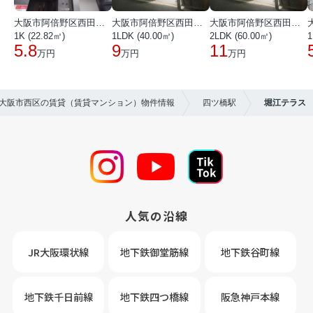
大阪市阿倍野区西田辺町１丁目
大阪市阿倍野区西田辺町１丁目
大阪市阿倍野区西田辺町１丁目
1K (22.82㎡)
1LDK (40.00㎡)
2LDK (60.00㎡)
1
5.8
9
11
万円
万円
万円
年】大阪市西区の賃貸（賃貸マンション）物件情報
四ツ橋駅
堀江テラス
人気の沿線
JR大阪環状線
地下鉄御堂筋線
地下鉄谷町線
地下鉄千日前線
地下鉄四つ橋線
阪急神戸本線