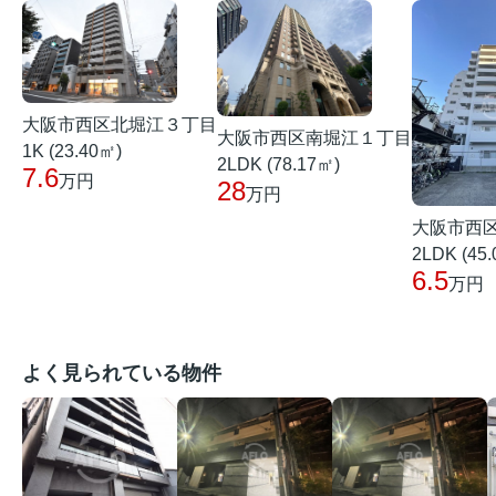
大阪市西区北堀江３丁目
大阪市西区南堀江１丁目
1K (23.40㎡)
2LDK (78.17㎡)
7.6
万円
28
万円
大阪市西
2LDK (45
6.5
万円
よく見られている物件