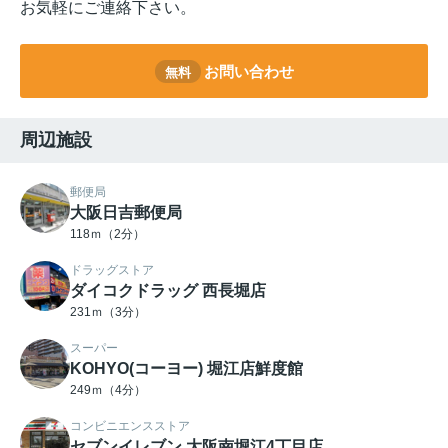
お気軽にご連絡下さい。
お問い合わせ
無料
周辺施設
郵便局
大阪日吉郵便局
118ｍ（2分）
ドラッグストア
ダイコクドラッグ 西長堀店
231ｍ（3分）
スーパー
KOHYO(コーヨー) 堀江店鮮度館
249ｍ（4分）
コンビニエンスストア
セブンイレブン 大阪南堀江4丁目店