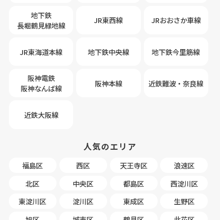
地下鉄
JR東西線
JRおおさか車線
長堀鶴見緑地線
JR東海道本線
地下鉄中央線
地下鉄今里筋線
阪神電鉄
阪神本線
近鉄難波・奈良線
阪神なんば線
近鉄大阪線
人気のエリア
福島区
西区
天王寺区
浪速区
北区
中央区
都島区
西淀川区
東淀川区
淀川区
東成区
生野区
旭区
城東区
鶴見区
此花区