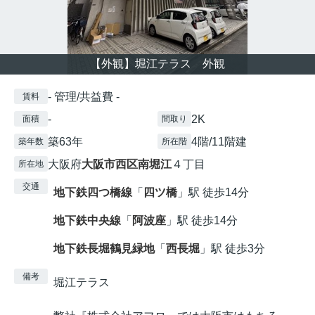
【外観】堀江テラス 外観
- 管理/共益費 -
賃料
-
2K
面積
間取り
築63年
4階/11階建
築年数
所在階
大阪府
大阪市西区
南堀江
４丁目
所在地
交通
地下鉄四つ橋線
「
四ツ橋
」駅 徒歩14分
地下鉄中央線
「
阿波座
」駅 徒歩14分
地下鉄長堀鶴見緑地
「
西長堀
」駅 徒歩3分
備考
堀江テラス