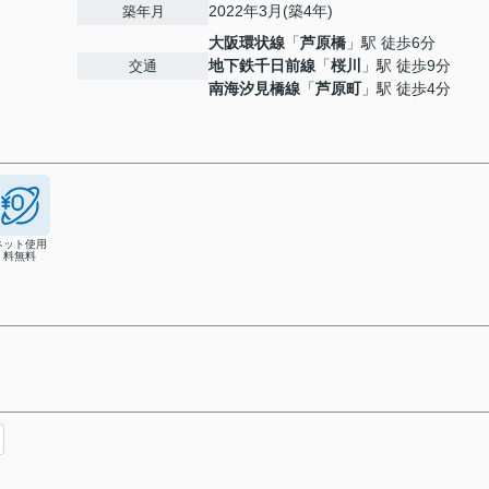
2022年3月(築4年)
築年月
大阪環状線
「
芦原橋
」駅 徒歩6分
地下鉄千日前線
「
桜川
」駅 徒歩9分
交通
南海汐見橋線
「
芦原町
」駅 徒歩4分
ネット使用
料無料
！