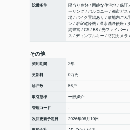
設備条件
陽当り良好 / 閑静な住宅地 / 保証人
ーリング / バルコニー / 都市ガス 
場 / バイク置場あり / 敷地内ごみ
ン / 浴室乾燥機 / 温水洗浄便座 /
納豊富 / CS / BS / 光ファイ
ス / ディンプルキー / 防犯カメラ
その他
2年
契約期間
0万円
更新料
56戸
総戸数
一般媒介
取引態様
-
管理コード
2026年08月10日
次回更新予定日
取扱会社
AFLOなんば店