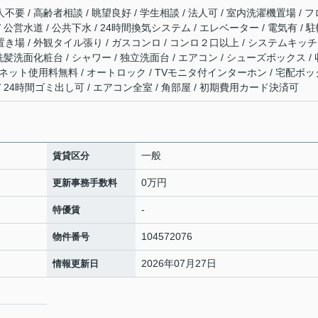
不要 / 高齢者相談 / 眺望良好 / 学生相談 / 法人可 / 室内洗濯機置場 / フ
/ 公営水道 / 公共下水 / 24時間換気システム / エレベーター / 電気有 / 
置き場 / 外観タイル張り / ガスコンロ / コンロ２口以上 / システムキッチ
 洗髪洗面化粧台 / シャワー / 独立洗面台 / エアコン / シューズボックス / 
バー / ネット使用料無料 / オートロック / TVモニタ付インターホン / 宅配ボッ
 / 24時間ゴミ出し可 / エアコン全室 / 角部屋 / 初期費用カード決済可
一般
賃貸区分
0万円
更新事務手数料
-
特優賃
104572076
物件番号
2026年07月27日
情報更新日