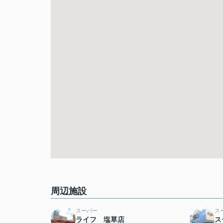
周辺施設
スーパー
ス
ライフ 塩草店
ス