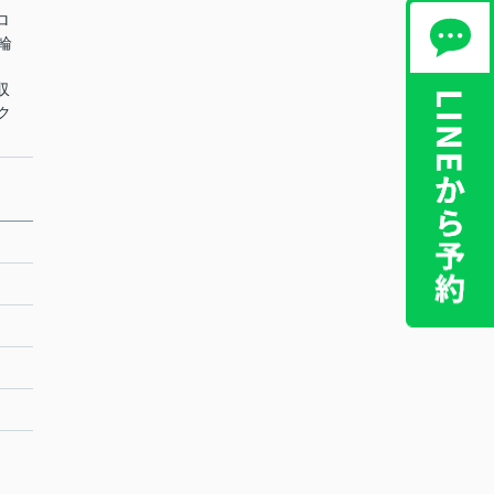
ロ
駐輪
収
ク