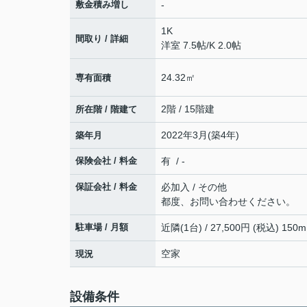
敷金積み増し
-
1K
間取り / 詳細
洋室 7.5帖
/
K 2.0帖
24.32㎡
専有面積
2階 / 15階建
所在階 / 階建て
2022年3月(築4年)
築年月
保険会社 / 料金
有 / -
保証会社 / 料金
必加入 / その他
都度、お問い合わせください。
駐車場 / 月額
近隣(1台) / 27,500円 (税込) 150m
空家
現況
設備条件