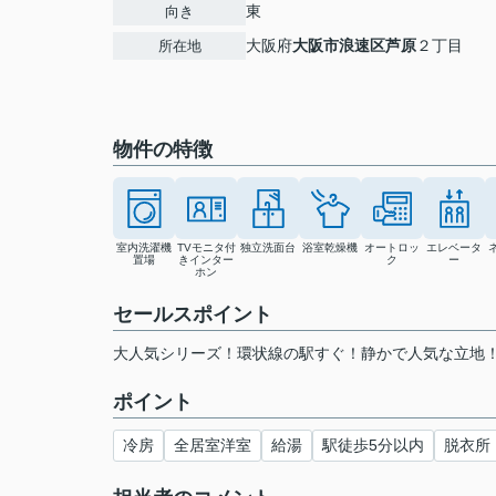
東
向き
大阪府
大阪市浪速区
芦原
２丁目
所在地
物件の特徴
室内洗濯機
TVモニタ付
独立洗面台
浴室乾燥機
オートロッ
エレベータ
置場
きインター
ク
ー
ホン
セールスポイント
大人気シリーズ！環状線の駅すぐ！静かで人気な立地
ポイント
冷房
全居室洋室
給湯
駅徒歩5分以内
脱衣所