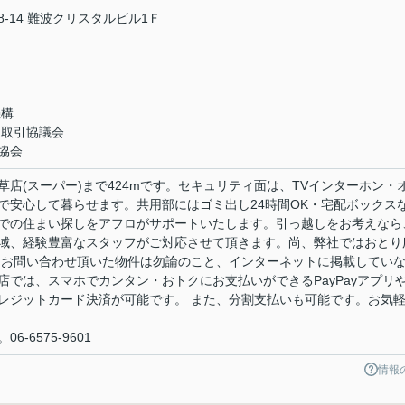
-14 難波クリスタルビル1Ｆ
機構
正取引協議会
協会
店(スーパー)まで424mです。セキュリティ面は、TVインターホン・
で安心して暮らせます。共用部にはゴミ出し24時間OK・宅配ボックス
での住まい探しをアフロがサポートいたします。引っ越しをお考えなら
域、経験豊富なスタッフがご対応させて頂きます。尚、弊社ではおとり
 お問い合わせ頂いた物件は勿論のこと、インターネットに掲載してい
では、スマホでカンタン・おトクにお支払いができるPayPayアプリ
レジットカード決済が可能です。 また、分割支払いも可能です。お気
-6575-9601
情報