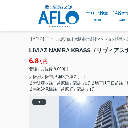
エリア検索
沿線検
Area
Line
【AFLO】口コミ人気1位｜大阪市の賃貸マンション情報を
LIVIAZ NAMBA KRASS（リヴィ
6.8
万円
管理 / 共益費 8,000円
大阪府
大阪市浪速区
芦原
２丁目
大阪環状線「芦原橋」駅徒歩6分
地下鉄千日前線「
南海汐見橋線「芦原町」駅徒歩4分
1
/
19