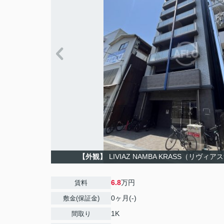
【外観】
LIVIAZ NAMBA KRASS（リヴ
6.8
万円
賃料
0ヶ月(-)
敷金(保証金)
1K
間取り