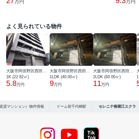
27
9.3
万円
万円
よく見られている物件
大阪市阿倍野区西田辺町１丁目
大阪市阿倍野区西田辺町１丁目
大阪市阿倍野区西田辺町１丁目
1K (22.82㎡)
1LDK (40.00㎡)
2LDK (60.00㎡)
1
5.8
9
11
万円
万円
万円
（賃貸マンション）物件情報
ドーム前千代崎駅
セレニテ南堀江エクラ