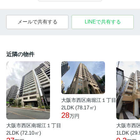
メールで共有する
LINEで共有する
近隣の物件
大阪市西区南堀江１丁目
2LDK (78.17㎡)
28
万円
大阪市西区南堀江１丁目
大阪市西
2LDK (72.10㎡)
1LDK (29