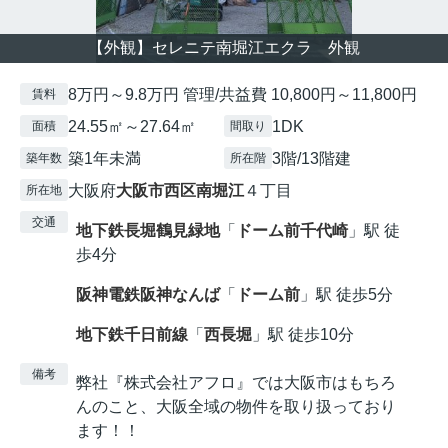
【外観】セレニテ南堀江エクラ 外観
8万円～9.8万円 管理/共益費 10,800円～11,800円
賃料
24.55㎡～27.64㎡
1DK
面積
間取り
築1年未満
3階/13階建
築年数
所在階
大阪府
大阪市西区
南堀江
４丁目
所在地
交通
地下鉄長堀鶴見緑地
「
ドーム前千代崎
」駅 徒
歩4分
阪神電鉄阪神なんば
「
ドーム前
」駅 徒歩5分
地下鉄千日前線
「
西長堀
」駅 徒歩10分
備考
弊社『株式会社アフロ』では大阪市はもちろ
んのこと、大阪全域の物件を取り扱っており
ます！！