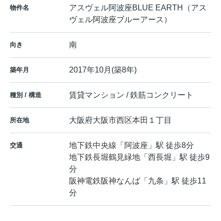
アスヴェル阿波座BLUE EARTH（アス
物件名
ヴェル阿波座ブルーアース）
南
向き
2017年10月(築8年)
築年月
賃貸マンション / 鉄筋コンクリート
種別 / 構造
大阪府
大阪市西区
本田
１丁目
所在地
地下鉄中央線
「
阿波座
」駅 徒歩8分
交通
地下鉄長堀鶴見緑地
「
西長堀
」駅 徒歩9
分
阪神電鉄阪神なんば
「
九条
」駅 徒歩11
分