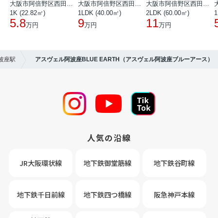
大阪市阿倍野区西田辺町１丁目
大阪市阿倍野区西田辺町１丁目
大阪市阿倍野区西田辺町１丁目
1K (22.82㎡)
1LDK (40.00㎡)
2LDK (60.00㎡)
1
5.8
9
11
万円
万円
万円
波座駅
アスヴェル阿波座BLUE EARTH（アスヴェル阿波座ブルーアース）
人気の沿線
JR大阪環状線
地下鉄御堂筋線
地下鉄谷町線
地下鉄千日前線
地下鉄四つ橋線
阪急神戸本線