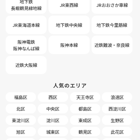
地下鉄
JR東西線
JRおおさか車線
長堀鶴見緑地線
JR東海道本線
地下鉄中央線
地下鉄今里筋線
阪神電鉄
阪神本線
近鉄難波・奈良線
阪神なんば線
近鉄大阪線
人気のエリア
福島区
西区
天王寺区
浪速区
北区
中央区
都島区
西淀川区
東淀川区
淀川区
東成区
生野区
旭区
城東区
鶴見区
此花区