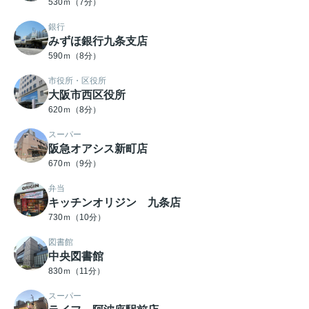
530ｍ（7分）
銀行
みずほ銀行九条支店
590ｍ（8分）
市役所・区役所
大阪市西区役所
620ｍ（8分）
スーパー
阪急オアシス新町店
670ｍ（9分）
弁当
キッチンオリジン 九条店
730ｍ（10分）
図書館
中央図書館
830ｍ（11分）
スーパー