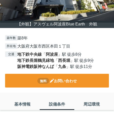
【外観】アスヴェル阿波座Blue Earth 外観
築8年
築年数
大阪府大阪市西区本田１丁目
所在地
地下鉄中央線
「
阿波座
」駅 徒歩8分
交通
地下鉄長堀鶴見緑地
「
西長堀
」駅 徒歩9分
阪神電鉄阪神なんば
「
九条
」駅 徒歩11分
お問い合わせ
無料
基本情報
設備条件
周辺環境