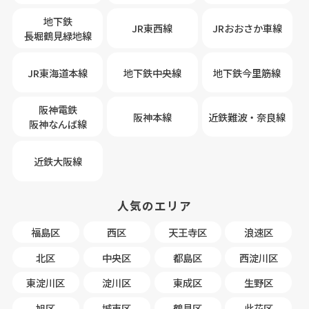
地下鉄
JR東西線
JRおおさか車線
長堀鶴見緑地線
JR東海道本線
地下鉄中央線
地下鉄今里筋線
阪神電鉄
阪神本線
近鉄難波・奈良線
阪神なんば線
近鉄大阪線
人気のエリア
福島区
西区
天王寺区
浪速区
北区
中央区
都島区
西淀川区
東淀川区
淀川区
東成区
生野区
旭区
城東区
鶴見区
此花区