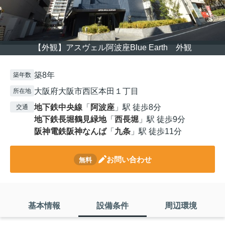
【外観】アスヴェル阿波座Blue Earth 外観
築8年
築年数
大阪府大阪市西区本田１丁目
所在地
地下鉄中央線
「
阿波座
」駅 徒歩8分
交通
地下鉄長堀鶴見緑地
「
西長堀
」駅 徒歩9分
阪神電鉄阪神なんば
「
九条
」駅 徒歩11分
お問い合わせ
無料
基本情報
設備条件
周辺環境