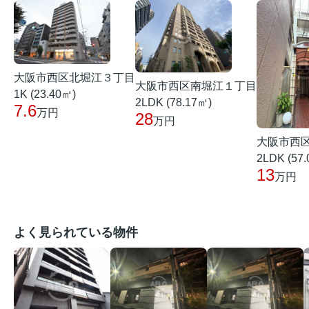
大阪市西区北堀江３丁目
大阪市西区南堀江１丁目
1K (23.40㎡)
2LDK (78.17㎡)
7.6
万円
28
万円
大阪市西
2LDK (57
13
万円
よく見られている物件