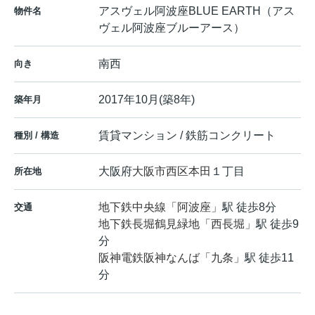
アスヴェル阿波座BLUE EARTH（アス
物件名
ヴェル阿波座ブルーアース）
南西
向き
2017年10月(築8年)
築年月
賃貸マンション / 鉄筋コンクリート
種別 / 構造
大阪府
大阪市西区
本田
１丁目
所在地
地下鉄中央線
「
阿波座
」駅 徒歩8分
交通
地下鉄長堀鶴見緑地
「
西長堀
」駅 徒歩9
分
阪神電鉄阪神なんば
「
九条
」駅 徒歩11
分