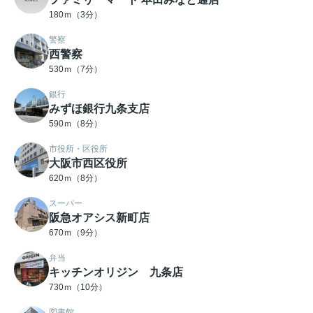
180ｍ（3分）
警察
西警察
530ｍ（7分）
銀行
みずほ銀行九条支店
590ｍ（8分）
市役所・区役所
大阪市西区役所
620ｍ（8分）
スーパー
阪急オアシス新町店
670ｍ（9分）
弁当
キッチンオリジン 九条店
730ｍ（10分）
図書館