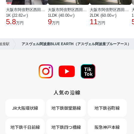
大阪市阿倍野区西田辺町１丁目
大阪市阿倍野区西田辺町１丁目
大阪市阿倍野区西田辺町１丁目
1K (22.82㎡)
1LDK (40.00㎡)
2LDK (60.00㎡)
1
5.8
9
11
万円
万円
万円
波座駅
アスヴェル阿波座BLUE EARTH（アスヴェル阿波座ブルーアース）
人気の沿線
JR大阪環状線
地下鉄御堂筋線
地下鉄谷町線
地下鉄千日前線
地下鉄四つ橋線
阪急神戸本線