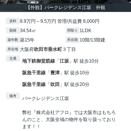
【外観】パークレジデンス江坂 外観
8.9万円～9.5万円 管理/共益費 8,000円
賃料
34.54㎡
1LDK
面積
間取り
築15年
10階/13階建
築年数
所在階
大阪府
吹田市
垂水町
３丁目
所在地
交通
地下鉄御堂筋線
「
江坂
」駅 徒歩10分
阪急千里線
「
豊津
」駅 徒歩10分
阪急千里線
「
吹田
」駅 徒歩20分
備考
パークレジデンス江坂
弊社『株式会社アフロ』では大阪市はもちろ
んのこと、大阪全域の物件を取り扱っており
ます！！