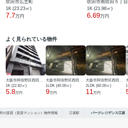
吹田市広芝町
吹田市南吹田５丁目
1K (23.23㎡)
1K (21.98㎡)
7.7
6.69
万円
万円
よく見られている物件
大阪市阿倍野区西田辺町１丁目
大阪市阿倍野区西田辺町１丁目
大阪市阿倍野区西田辺町１丁目
1K (22.82㎡)
1LDK (40.00㎡)
2LDK (60.00㎡)
1
5.8
9
11
万円
万円
万円
田市の賃貸（賃貸マンション）物件情報
江坂駅
パークレジデンス江坂