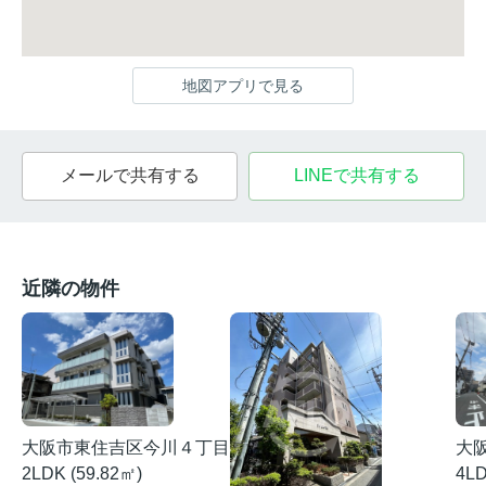
地図アプリで見る
メールで共有する
LINEで共有する
近隣の物件
大阪市東住吉区今川４丁目
大
2LDK (59.82㎡)
4LD