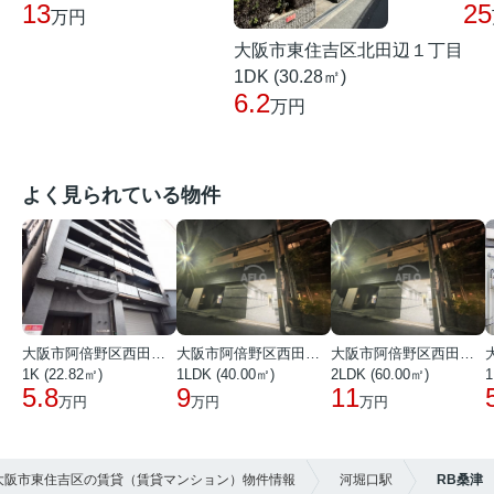
13
25
万円
大阪市東住吉区北田辺１丁目
1DK (30.28㎡)
6.2
万円
よく見られている物件
大阪市阿倍野区西田辺町１丁目
大阪市阿倍野区西田辺町１丁目
大阪市阿倍野区西田辺町１丁目
1K (22.82㎡)
1LDK (40.00㎡)
2LDK (60.00㎡)
1
5.8
9
11
万円
万円
万円
】大阪市東住吉区の賃貸（賃貸マンション）物件情報
河堀口駅
RB桑津