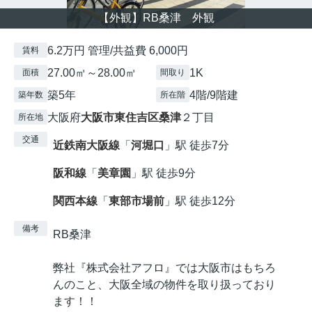
【外観】RB桑津 外観
6.2万円 管理/共益費 6,000円
賃料
27.00㎡～28.00㎡
1K
面積
間取り
築5年
4階/9階建
築年数
所在階
大阪府
大阪市東住吉区
桑津
２丁目
所在地
交通
近鉄南大阪線
「
河堀口
」駅 徒歩7分
阪和線
「
美章園
」駅 徒歩9分
関西本線
「
東部市場前
」駅 徒歩12分
備考
RB桑津
弊社『株式会社アフロ』では大阪市はもちろ
んのこと、大阪全域の物件を取り扱っており
ます！！