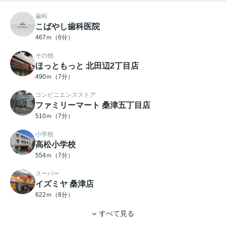
歯科
こばやし歯科医院
467ｍ（6分）
その他
ほっともっと 北田辺2丁目店
490ｍ（7分）
コンビニエンスストア
ファミリーマート 桑津五丁目店
510ｍ（7分）
小学校
高松小学校
554ｍ（7分）
スーパー
イズミヤ 桑津店
622ｍ（8分）
すべて見る