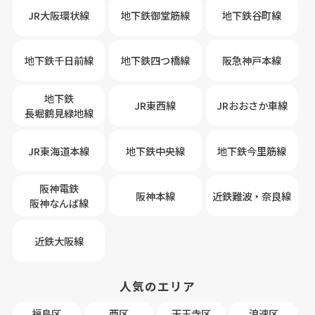
JR大阪環状線
地下鉄御堂筋線
地下鉄谷町線
地下鉄千日前線
地下鉄四つ橋線
阪急神戸本線
地下鉄
JR東西線
JRおおさか車線
長堀鶴見緑地線
JR東海道本線
地下鉄中央線
地下鉄今里筋線
阪神電鉄
阪神本線
近鉄難波・奈良線
阪神なんば線
近鉄大阪線
人気のエリア
福島区
西区
天王寺区
浪速区