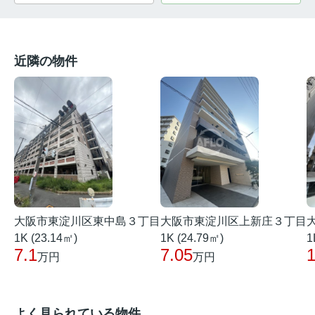
近隣の物件
大阪市東淀川区東中島３丁目
大阪市東淀川区上新庄３丁目
1K (23.14㎡)
1K (24.79㎡)
1
7.1
7.05
1
万円
万円
よく見られている物件