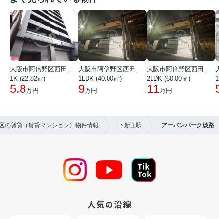
大阪市阿倍野区西田辺町１丁目
大阪市阿倍野区西田辺町１丁目
大阪市阿倍野区西田辺町１丁目
1K (22.82㎡)
1LDK (40.00㎡)
2LDK (60.00㎡)
1
5.8
9
11
万円
万円
万円
川区の賃貸（賃貸マンション）物件情報
下新庄駅
アーバンパーク淡路
人気の沿線