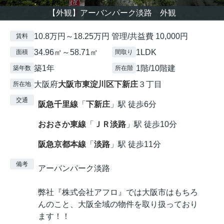
【外観】アーバンパーク淡路 外観
10.8万円～18.25万円 管理/共益費 10,000円
賃料
34.96㎡～58.71㎡
1LDK
面積
間取り
築1年
1階/10階建
築年数
所在階
大阪府
大阪市東淀川区
下新庄
３丁目
所在地
交通
阪急千里線
「
下新庄
」駅 徒歩6分
おおさか東線
「
ＪＲ淡路
」駅 徒歩10分
阪急京都本線
「
淡路
」駅 徒歩11分
備考
アーバンパーク淡路
弊社『株式会社アフロ』では大阪市はもちろ
んのこと、大阪全域の物件を取り扱っており
ます！！