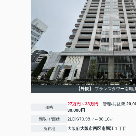
【外観】
ブランズタワー南堀
27万円～33万円
管理/共益費
20,
価格
30,000円
2LDK/70.98㎡～80.10㎡
間取り/面積
大阪府
大阪市西区
南堀江
１丁目
所在地