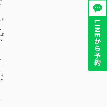
た
。
しを
━
も多
なお
━
り、
ま
トを
良の
━