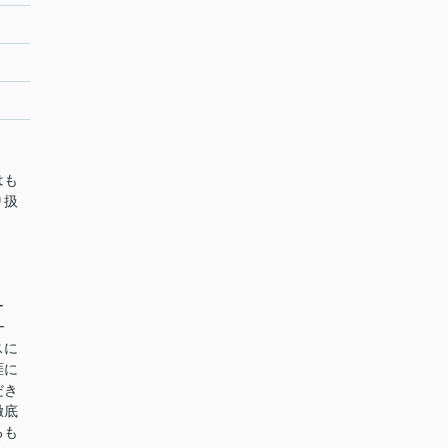
はも
り扱
ー
━
スに
涯に
だき
徹底
るも