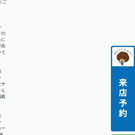
りご
━
ィの
ルに
が高
いて
能
━
社サ
そん
掲載
。
応
━
カー
種