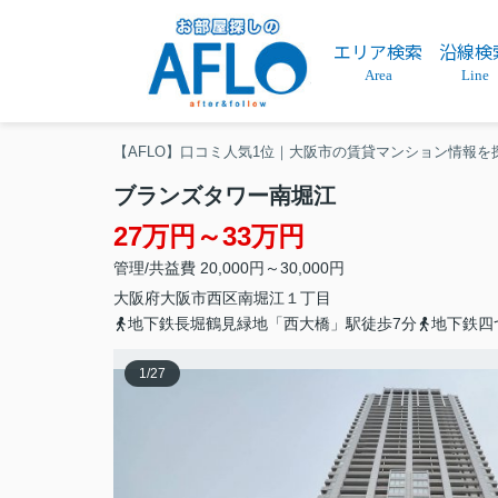
エリア検索
沿線検
Area
Line
【AFLO】口コミ人気1位｜大阪市の賃貸マンション情報を
ブランズタワー南堀江
27万円～33万円
管理/共益費 20,000円～30,000円
大阪府
大阪市西区
南堀江
１丁目
地下鉄長堀鶴見緑地「西大橋」駅徒歩7分
地下鉄四
1
/
27