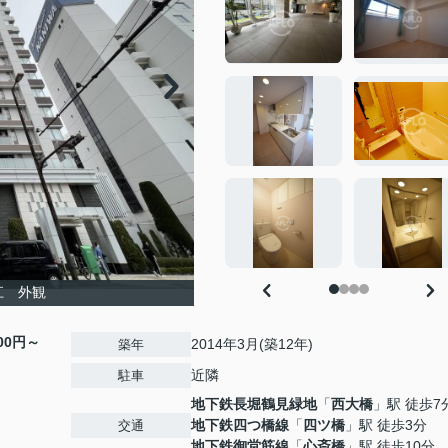
江 外観
000円～
2014年3月(築12年)
築年
近隣
駐車
地下鉄長堀鶴見緑地
「
西大橋
」駅 徒歩7
地下鉄四つ橋線
「
四ツ橋
」駅 徒歩3分
交通
地下鉄御堂筋線
「
心斎橋
」駅 徒歩10分