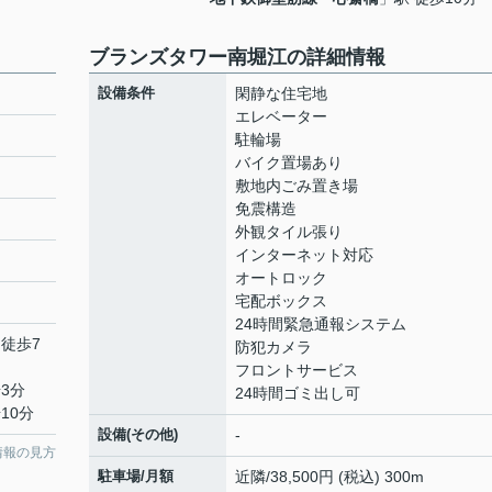
ブランズタワー南堀江の詳細情報
設備条件
閑静な住宅地
エレベーター
駐輪場
バイク置場あり
敷地内ごみ置き場
免震構造
外観タイル張り
インターネット対応
オートロック
宅配ボックス
24時間緊急通報システム
 徒歩7
防犯カメラ
フロントサービス
3分
24時間ゴミ出し可
10分
設備(その他)
-
情報の見方
駐車場/月額
近隣/38,500円 (税込) 300m