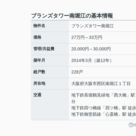
ブランズタワー南堀江の基本情報
物件名
ブランズタワー南堀江
価格
27万円～33万円
管理/共益費
20,000円～30,000円
築年月
2014年3月（築12年）
総戸数
228戸
所在地
大阪府
大阪市西区
南堀江
１丁目
交通
地下鉄長堀鶴見緑地
「
西大橋
」駅
分
地下鉄四つ橋線
「
四ツ橋
」駅 徒歩
地下鉄御堂筋線
「
心斎橋
」駅 徒歩