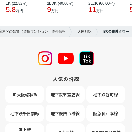
1K (22.82㎡)
1LDK (40.00㎡)
2LDK (60.00㎡)
1
5.8
9
11
万円
万円
万円
市浪速区の賃貸（賃貸マンション）物件情報
大国町駅
BGC難波タワー
人気の沿線
JR大阪環状線
地下鉄御堂筋線
地下鉄谷町線
地下鉄千日前線
地下鉄四つ橋線
阪急神戸本線
地下鉄