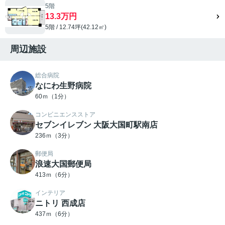
5階
13.3万円
5階 / 12.74坪(42.12㎡)
周辺施設
総合病院
なにわ生野病院
60ｍ（1分）
コンビニエンスストア
セブンイレブン 大阪大国町駅南店
236ｍ（3分）
郵便局
浪速大国郵便局
413ｍ（6分）
インテリア
ニトリ 西成店
437ｍ（6分）