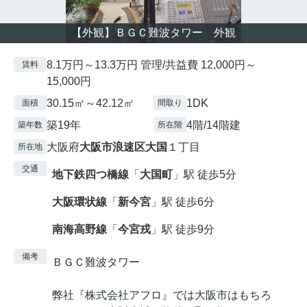
【外観】ＢＧＣ難波タワー 外観
8.1万円～13.3万円 管理/共益費 12,000円～
賃料
15,000円
30.15㎡～42.12㎡
1DK
面積
間取り
築19年
4階/14階建
築年数
所在階
大阪府
大阪市浪速区
大国
１丁目
所在地
交通
地下鉄四つ橋線
「
大国町
」駅 徒歩5分
大阪環状線
「
新今宮
」駅 徒歩6分
南海高野線
「
今宮戎
」駅 徒歩9分
備考
ＢＧＣ難波タワー
弊社『株式会社アフロ』では大阪市はもちろ