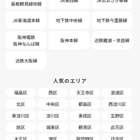
JR東西線
JRおおさか車線
長堀鶴見緑地線
JR東海道本線
地下鉄中央線
地下鉄今里筋線
阪神電鉄
阪神本線
近鉄難波・奈良線
阪神なんば線
近鉄大阪線
人気のエリア
福島区
西区
天王寺区
浪速区
北区
中央区
都島区
西淀川区
東淀川区
淀川区
東成区
生野区
旭区
城東区
鶴見区
此花区
大正区
港区
阿倍野区
住吉区