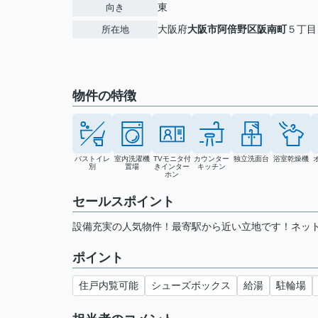
東
向き
大阪府
大阪市阿倍野区
阪南町
５丁目
所在地
物件の特徴
バストイレ
室内洗濯機
TVモニタ付
カウンター
独立洗面台
浴室乾燥機
別
置場
きインター
キッチン
ホン
セールスポイント
設備充実の人気物件！最寄駅から近い立地です！ネッ
ポイント
住戸内覧可能
シューズボックス
給湯
駐輪場