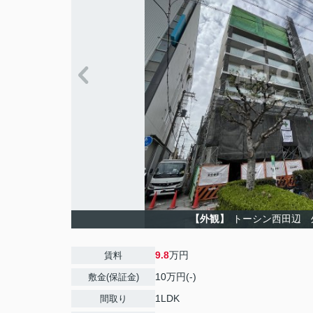
【外観】
トーシン西田辺 
9.8
万円
賃料
10万円(-)
敷金(保証金)
1LDK
間取り