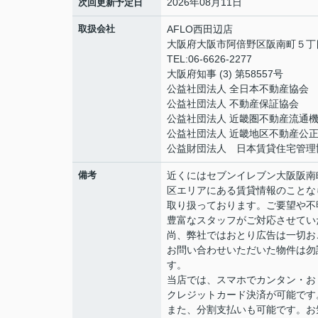
2026年08月11日
次回更新予定日
取扱会社
AFLO西田辺店
大阪府大阪市阿倍野区阪南町５丁目1
TEL:06-6626-2277
大阪府知事 (3) 第58557号
公益社団法人 全日本不動産協会
公益社団法人 不動産保証協会
公益社団法人 近畿圏不動産流通
公益社団法人 近畿地区不動産公
公益財団法人 日本賃貸住宅管理
備考
近くにはセブンイレブン大阪阪南
区エリアにある賃貸情報のことな
取り扱っております。ご要望や不
豊富なスタッフがご対応させてい
尚、弊社ではおとり広告は一切お
お問い合わせいただいた物件は勿
す。
当店では、スマホでカンタン・おト
クレジットカード決済が可能です
また、分割支払いも可能です。お気軽