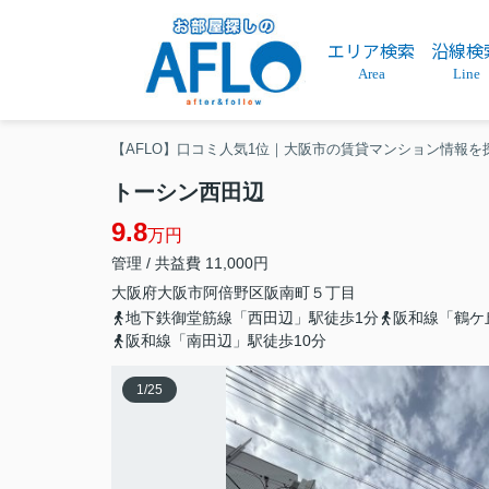
エリア検索
沿線検
Area
Line
【AFLO】口コミ人気1位｜大阪市の賃貸マンション情報を
トーシン西田辺
9.8
万円
管理 / 共益費 11,000円
大阪府
大阪市阿倍野区
阪南町
５丁目
地下鉄御堂筋線「西田辺」駅徒歩1分
阪和線「鶴ケ
阪和線「南田辺」駅徒歩10分
1
/
25