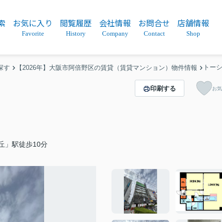
索
お気に入り
閲覧履歴
会社情報
お問合せ
店舗情報
Favorite
History
Company
Contact
Shop
トー
探す
【2026年】大阪市阿倍野区の賃貸（賃貸マンション）物件情報
印刷する
お気
丘」駅徒歩10分