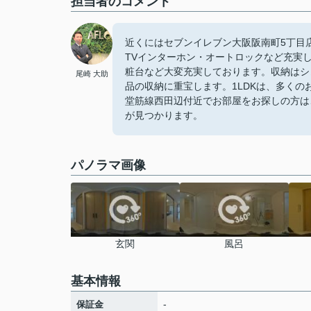
担当者のコメント
近くにはセブンイレブン大阪阪南町5丁目
TVインターホン・オートロックなど充実
粧台など大変充実しております。収納はシ
尾崎 大助
品の収納に重宝します。1LDKは、多く
堂筋線西田辺付近でお部屋をお探しの方は
が見つかります。
パノラマ画像
玄関
風呂
基本情報
-
保証金