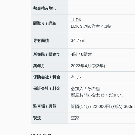
敷金積み増し
-
1LDK
間取り / 詳細
LDK 9.7帖
/
洋室 4.3帖
34.77㎡
専有面積
4階 / 8階建
所在階 / 階建て
2023年4月(築3年)
築年月
保険会社 / 料金
有 / -
保証会社 / 料金
必加入 / その他
都度お問い合わせください。
駐車場 / 月額
近隣(1台) / 22,000円 (税込) 300m
空家
現況