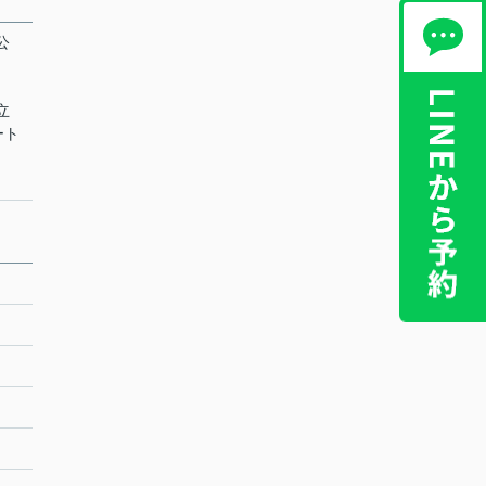
公
立
ート