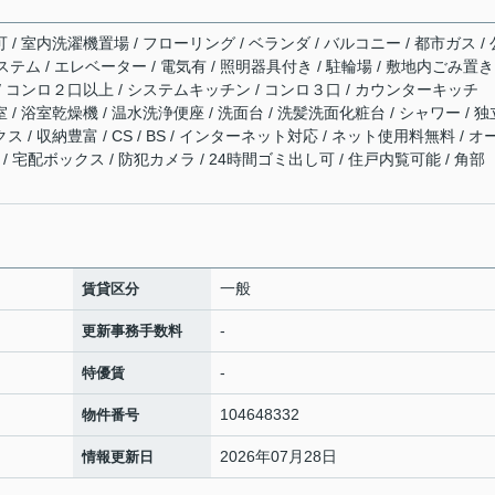
 / 室内洗濯機置場 / フローリング / ベランダ / バルコニー / 都市ガス / 
ステム / エレベーター / 電気有 / 照明器具付き / 駐輪場 / 敷地内ごみ置き
 / コンロ２口以上 / システムキッチン / コンロ３口 / カウンターキッチ
 / 浴室乾燥機 / 温水洗浄便座 / 洗面台 / 洗髪洗面化粧台 / シャワー / 独
 / 収納豊富 / CS / BS / インターネット対応 / ネット使用料無料 / オ
/ 宅配ボックス / 防犯カメラ / 24時間ゴミ出し可 / 住戸内覧可能 / 角部
一般
賃貸区分
-
更新事務手数料
-
特優賃
104648332
物件番号
2026年07月28日
情報更新日