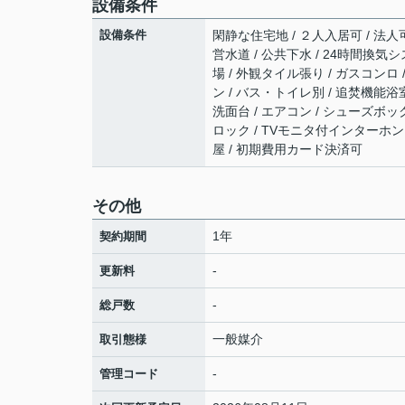
設備条件
設備条件
閑静な住宅地 / ２人入居可 / 法人可
営水道 / 公共下水 / 24時間換気シ
場 / 外観タイル張り / ガスコンロ
ン / バス・トイレ別 / 追焚機能浴室
洗面台 / エアコン / シューズボックス
ロック / TVモニタ付インターホン 
屋 / 初期費用カード決済可
その他
1年
契約期間
-
更新料
-
総戸数
一般媒介
取引態様
-
管理コード