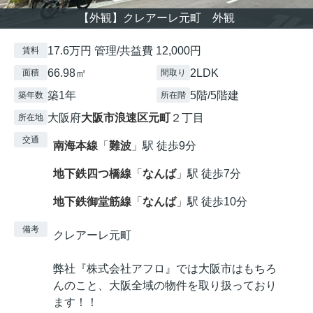
【外観】クレアーレ元町 外観
17.6万円 管理/共益費 12,000円
賃料
66.98㎡
2LDK
面積
間取り
築1年
5階/5階建
築年数
所在階
大阪府
大阪市浪速区
元町
２丁目
所在地
交通
南海本線
「
難波
」駅 徒歩9分
地下鉄四つ橋線
「
なんば
」駅 徒歩7分
地下鉄御堂筋線
「
なんば
」駅 徒歩10分
備考
クレアーレ元町
弊社『株式会社アフロ』では大阪市はもちろ
んのこと、大阪全域の物件を取り扱っており
ます！！