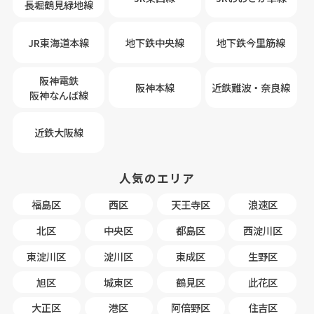
長堀鶴見緑地線
JR東海道本線
地下鉄中央線
地下鉄今里筋線
阪神電鉄
阪神本線
近鉄難波・奈良線
阪神なんば線
近鉄大阪線
人気のエリア
福島区
西区
天王寺区
浪速区
北区
中央区
都島区
西淀川区
東淀川区
淀川区
東成区
生野区
旭区
城東区
鶴見区
此花区
大正区
港区
阿倍野区
住吉区