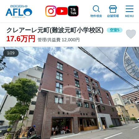
クレアーレ元町(難波元町小学校区)
空室5
17.6万円
管理/共益費 12,000円
1
/
29