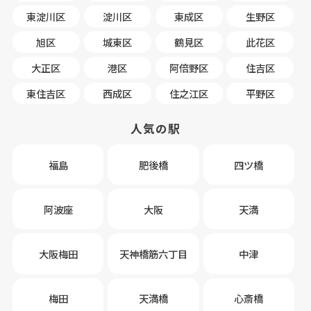
東淀川区
淀川区
東成区
生野区
旭区
城東区
鶴見区
此花区
大正区
港区
阿倍野区
住吉区
東住吉区
西成区
住之江区
平野区
人気の駅
福島
肥後橋
四ツ橋
阿波座
大阪
天満
大阪梅田
天神橋筋六丁目
中津
梅田
天満橋
心斎橋