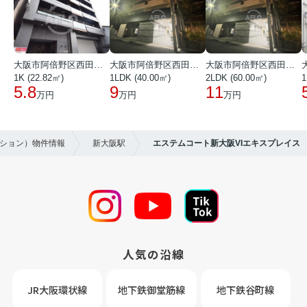
大阪市阿倍野区西田辺町１丁目
大阪市阿倍野区西田辺町１丁目
大阪市阿倍野区西田辺町１丁目
1K (22.82㎡)
1LDK (40.00㎡)
2LDK (60.00㎡)
1
5.8
9
11
万円
万円
万円
ンション）物件情報
新大阪駅
エステムコート新大阪VIエキスプレイス
人気の沿線
JR大阪環状線
地下鉄御堂筋線
地下鉄谷町線