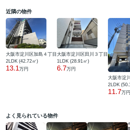
近隣の物件
大阪市淀川区加島４丁目
大阪市淀川区田川３丁目
2LDK (42.72㎡)
1LDK (28.91㎡)
13.1
6.7
万円
万円
大阪市淀
2LDK (50
11.7
万
よく見られている物件