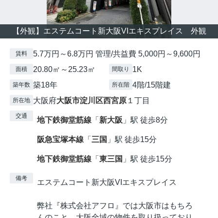
【外観】エステムコート新大阪VIエキスプレイス 外観
5.7万円～6.8万円 管理/共益費 5,000円～9,600円
賃料
20.80㎡～25.23㎡
1K
面積
間取り
築18年
4階/15階建
築年数
所在階
大阪府
大阪市淀川区
西宮原
１丁目
所在地
交通
地下鉄御堂筋線
「
新大阪
」駅 徒歩8分
阪急宝塚本線
「
三国
」駅 徒歩15分
地下鉄御堂筋線
「
東三国
」駅 徒歩15分
備考
エステムコート新大阪VIエキスプレイス
弊社『株式会社アフロ』では大阪市はもちろ
んのこと、大阪全域の物件を取り扱っており