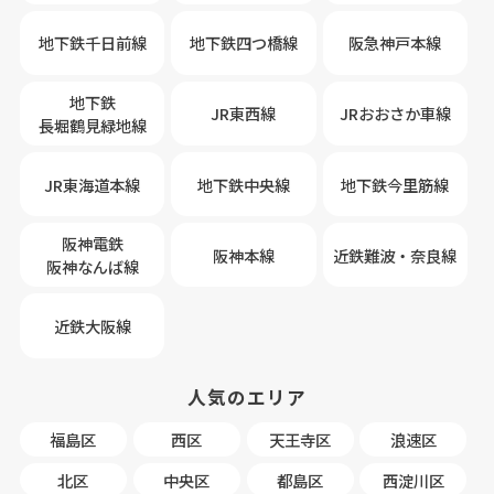
地下鉄千日前線
地下鉄四つ橋線
阪急神戸本線
地下鉄
JR東西線
JRおおさか車線
長堀鶴見緑地線
JR東海道本線
地下鉄中央線
地下鉄今里筋線
阪神電鉄
阪神本線
近鉄難波・奈良線
阪神なんば線
近鉄大阪線
人気のエリア
福島区
西区
天王寺区
浪速区
北区
中央区
都島区
西淀川区