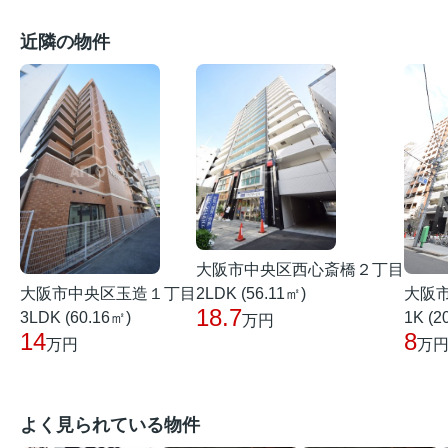
近隣の物件
大阪市中央区西心斎橋２丁目
大阪市中央区玉造１丁目
大阪
2LDK (56.11㎡)
18.7
3LDK (60.16㎡)
1K (2
万円
14
8
万円
万
よく見られている物件