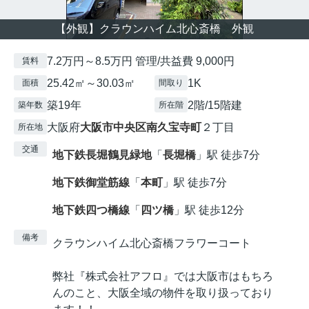
【外観】クラウンハイム北心斎橋 外観
7.2万円～8.5万円 管理/共益費 9,000円
賃料
25.42㎡～30.03㎡
1K
面積
間取り
築19年
2階/15階建
築年数
所在階
大阪府
大阪市中央区
南久宝寺町
２丁目
所在地
交通
地下鉄長堀鶴見緑地
「
長堀橋
」駅 徒歩7分
地下鉄御堂筋線
「
本町
」駅 徒歩7分
地下鉄四つ橋線
「
四ツ橋
」駅 徒歩12分
備考
クラウンハイム北心斎橋フラワーコート
弊社『株式会社アフロ』では大阪市はもちろ
んのこと、大阪全域の物件を取り扱っており