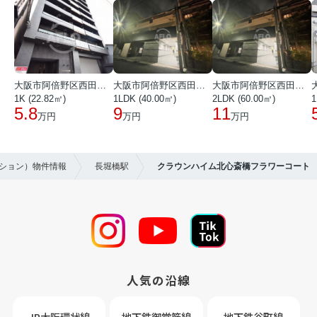
大阪市阿倍野区西田辺町１丁目
大阪市阿倍野区西田辺町１丁目
大阪市阿倍野区西田辺町１丁目
1K (22.82㎡)
1LDK (40.00㎡)
2LDK (60.00㎡)
1
5.8
9
11
万円
万円
万円
ンション）物件情報
長堀橋駅
クラウンハイム北心斎橋フラワーコート
人気の沿線
JR大阪環状線
地下鉄御堂筋線
地下鉄谷町線