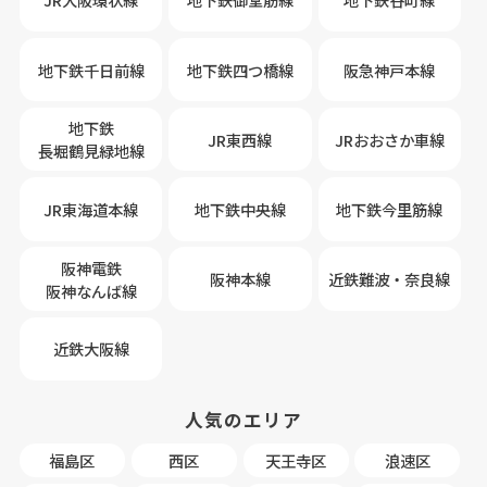
地下鉄千日前線
地下鉄四つ橋線
阪急神戸本線
地下鉄
JR東西線
JRおおさか車線
長堀鶴見緑地線
JR東海道本線
地下鉄中央線
地下鉄今里筋線
阪神電鉄
阪神本線
近鉄難波・奈良線
阪神なんば線
近鉄大阪線
人気のエリア
福島区
西区
天王寺区
浪速区